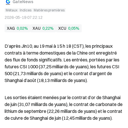
GateNews
Métaux
Indices
Matières premières
2026-05-19 07:22:12
XAG
0,02%
XAU
0,22%
XCU
0,05%
D’après Jin10, au 19 mai à 15 h 18 (CST), les principaux 
contrats à terme domestiques de la Chine ont enregistré 
des flux de fonds significatifs. Les entrées, portées par les 
futures CSI 1000 (37,25 milliards de yuans), les futures CSI 
500 (21,73 milliards de yuans) et le contrat d’argent de 
Shanghai d’août (18,13 milliards de yuans).
Les sorties étaient menées par le contrat d’or de Shanghai 
de juin (31,07 milliards de yuans), le contrat de carbonate de 
lithium de septembre (22,26 milliards de yuans) et le contrat 
de cuivre de Shanghai de juin (12,45 milliards de yuans).