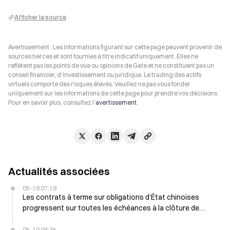
Afficher la source
Avertissement : Les informations figurant sur cette page peuvent provenir de
sources tierces et sont fournies à titre indicatif uniquement. Elles ne
reflètent pas les points de vue ou opinions de Gate et ne constituent pas un
conseil financier, d’investissement ou juridique. Le trading des actifs
virtuels comporte des risques élevés. Veuillez ne pas vous fonder
uniquement sur les informations de cette page pour prendre vos décisions.
Pour en savoir plus, consultez l’
avertissement
.
Actualités associées
05-19 07:19
Les contrats à terme sur obligations d’État chinoises
progressent sur toutes les échéances à la clôture de
milieu de journée, les contrats à 30 ans gagnent 0,56 %
05-19 06:35