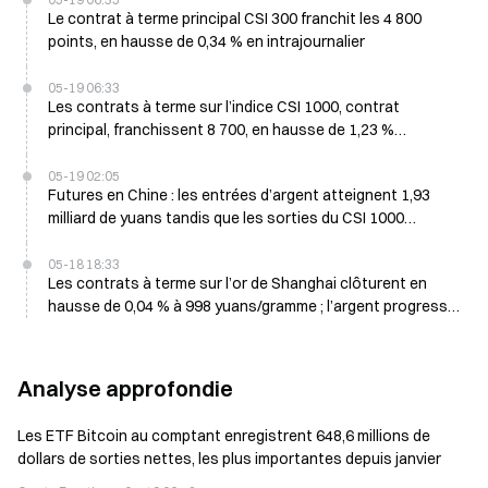
Le contrat à terme principal CSI 300 franchit les 4 800
points, en hausse de 0,34 % en intrajournalier
05-19 06:33
Les contrats à terme sur l’indice CSI 1000, contrat
principal, franchissent 8 700, en hausse de 1,23 %
aujourd’hui
05-19 02:05
Futures en Chine : les entrées d’argent atteignent 1,93
milliard de yuans tandis que les sorties du CSI 1000
bondissent à 7,16 milliards le 19 mai
05-18 18:33
Les contrats à terme sur l’or de Shanghai clôturent en
hausse de 0,04 % à 998 yuans/gramme ; l’argent progresse
de 1,02 %, le pétrole brut grimpe de 2,17 % au cours de la
nuit
Analyse approfondie
Les ETF Bitcoin au comptant enregistrent 648,6 millions de
dollars de sorties nettes, les plus importantes depuis janvier