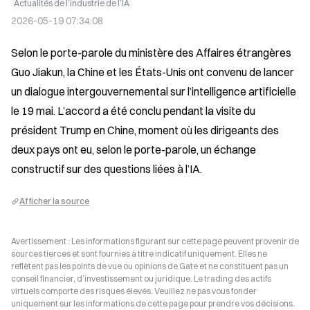
Actualités de l’industrie de l’IA
2026-05-19 07:34:08
Selon le porte-parole du ministère des Affaires étrangères 
Guo Jiakun, la Chine et les États-Unis ont convenu de lancer 
un dialogue intergouvernemental sur l’intelligence artificielle 
le 19 mai. L’accord a été conclu pendant la visite du 
président Trump en Chine, moment où les dirigeants des 
deux pays ont eu, selon le porte-parole, un échange 
constructif sur des questions liées à l’IA.
Afficher la source
Avertissement : Les informations figurant sur cette page peuvent provenir de
sources tierces et sont fournies à titre indicatif uniquement. Elles ne
reflètent pas les points de vue ou opinions de Gate et ne constituent pas un
conseil financier, d’investissement ou juridique. Le trading des actifs
virtuels comporte des risques élevés. Veuillez ne pas vous fonder
uniquement sur les informations de cette page pour prendre vos décisions.