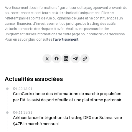
Avertissement : Les informations figurant sur cette page peuvent provenir de
sources tierces et sont fournies à titre indicatif uniquement. Elles ne
reflètent pas les points de vue ou opinions de Gate et ne constituent pas un
conseil financier, d’investissement ou juridique. Le trading des actifs
virtuels comporte des risques élevés. Veuillez ne pas vous fonder
uniquement sur les informations de cette page pour prendre vos décisions.
Pour en savoir plus, consultez l’
avertissement
.
Actualités associées
04-22 12:01
CoinGecko lance des informations de marché propulsées
par l’IA, le suivi de portefeuille et une plateforme partenaire
pour les projets
04-21 19:31
Arkham lance l’intégration du trading DEX sur Solana, vise
$47B le marché mensuel