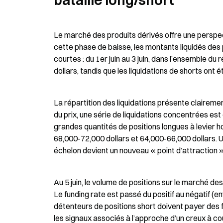
bataille long/short
Le marché des produits dérivés offre une perspect
cette phase de baisse, les montants liquidés des 
courtes : du 1er juin au 3 juin, dans l’ensemble du 
dollars, tandis que les liquidations de shorts ont é
La répartition des liquidations présente claireme
du prix, une série de liquidations concentrées est
grandes quantités de positions longues à levier 
68,000-72,000 dollars et 64,000-66,000 dollars. Une
échelon devient un nouveau « point d’attraction »
Au 5 juin, le volume de positions sur le marché de
Le funding rate est passé du positif au négatif (en
détenteurs de positions short doivent payer des fr
les signaux associés à l’approche d’un creux à cou