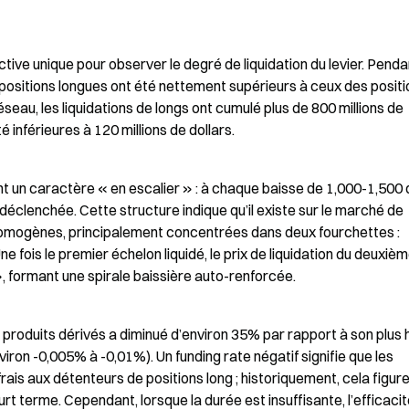
ive unique pour observer le degré de liquidation du levier. Pendan
positions longues ont été nettement supérieurs à ceux des positi
réseau, les liquidations de longs ont cumulé plus de 800 millions de 
té inférieures à 120 millions de dollars.
nt un caractère « en escalier » : à chaque baisse de 1,000-1,500 d
 déclenchée. Cette structure indique qu’il existe sur le marché de 
homogènes, principalement concentrées dans deux fourchettes : 
 fois le premier échelon liquidé, le prix de liquidation du deuxièm
, formant une spirale baissière auto-renforcée.
s produits dérivés a diminué d’environ 35% par rapport à son plus h
viron -0,005% à -0,01%). Un funding rate négatif signifie que les 
ais aux détenteurs de positions long ; historiquement, cela figure
rt terme. Cependant, lorsque la durée est insuffisante, l’efficacit