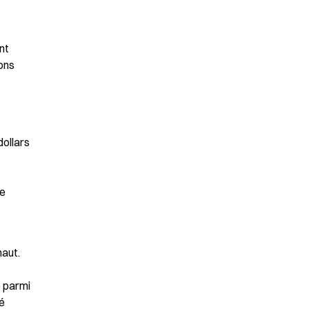
t 
ons 
ollars 
e 
aut. 
 parmi 
é 