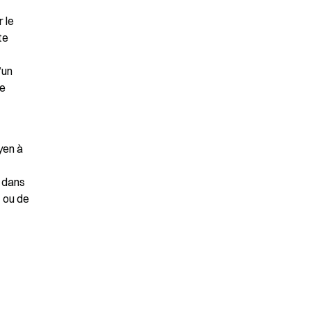
le 
e 
un 
e 
en à 
 dans 
 ou de 