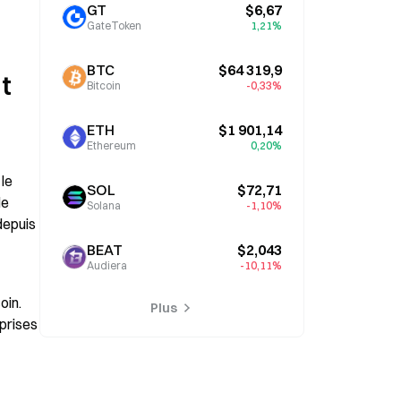
l’attention
GT
$6,67
GateToken
1,21%
BTC
$64 319,9
 
Bitcoin
-0,33%
ETH
$1 901,14
Ethereum
0,20%
le 
SOL
$72,71
e 
Solana
-1,10%
depuis 
BEAT
$2,043
Audiera
-10,11%
in. 
Plus
prises 