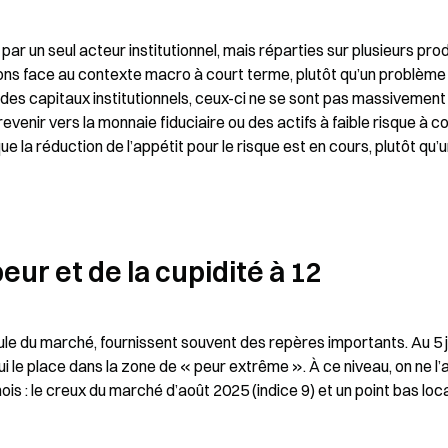
r un seul acteur institutionnel, mais réparties sur plusieurs produ
ions face au contexte macro à court terme, plutôt qu’un problème 
it des capitaux institutionnels, ceux-ci ne se sont pas massivement 
revenir vers la monnaie fiduciaire ou des actifs à faible risque à co
e la réduction de l’appétit pour le risque est en cours, plutôt qu’u
peur et de la cupidité à 12
le du marché, fournissent souvent des repères importants. Au 5 ju
ui le place dans la zone de « peur extrême ». À ce niveau, on ne l’a
s : le creux du marché d’août 2025 (indice 9) et un point bas loca