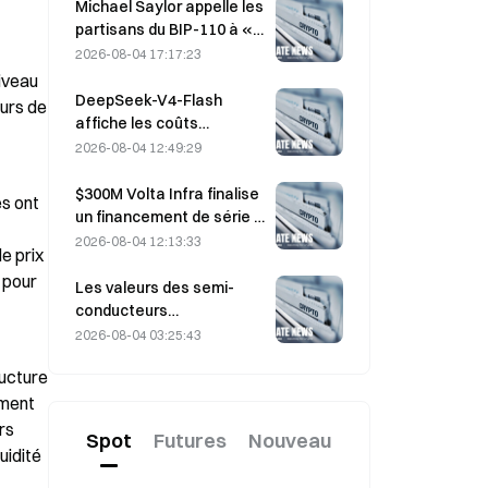
assortis d’un prix
Michael Saylor appelle les
d’exercice de 330 dollars
partisans du BIP-110 à «
avant l’échéance de
se retirer », alors que le
2026-08-04 17:17:23
vendredi
soutien des mineurs
iveau 
stagne à 2,70 %
DeepSeek-V4-Flash
urs de 
affiche les coûts
d’exploitation les plus bas
2026-08-04 12:49:29
parmi les principaux
modèles d’IA dans les
$300M Volta Infra finalise
s ont 
derniers tests de
un financement de série A
référence
à une valorisation de 2,4
2026-08-04 12:13:33
e prix 
milliards de dollars, mené
 pour 
par a16z et Altimeter
Les valeurs des semi-
conducteurs
rebondissent après les
2026-08-04 03:25:43
ventes massives de juillet,
ucture 
l’indice SOX ayant gagné
8,2 % la semaine dernière ;
ment 
les résultats d’AMD, de
s 
Spot
Futures
Nouveau
Western Digital et de
idité 
SanDisk au centre de