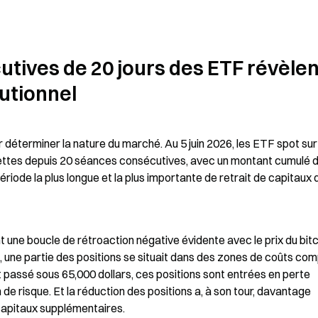
utives de 20 jours des ETF révèlent
utionnel
r déterminer la nature du marché. Au 5 juin 2026, les ETF spot sur 
nettes depuis 20 séances consécutives, avec un montant cumulé d
 période la plus longue et la plus importante de retrait de capitaux 
une boucle de rétroaction négative évidente avec le prix du bitco
t, une partie des positions se situait dans des zones de coûts com
t passé sous 65,000 dollars, ces positions sont entrées en perte 
e risque. Et la réduction des positions a, à son tour, davantage 
 capitaux supplémentaires.