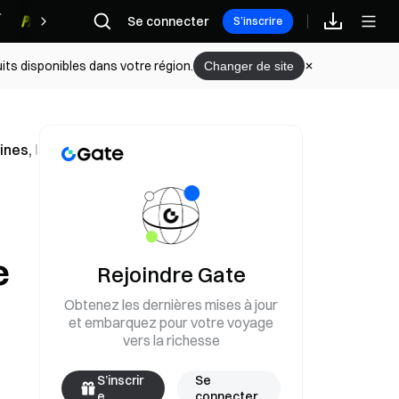
Se connecter
Récompenses
S’inscrire
its disponibles dans votre région.
Changer de site
nes, le support des 60 000 dollars est mis à l’épreuve
e
Rejoindre Gate
Obtenez les dernières mises à jour
et embarquez pour votre voyage
vers la richesse
S’inscrir
Se
e
connecter