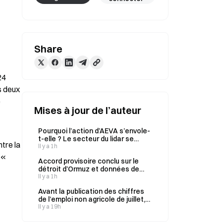
Share
4 
 deux 
 
Mises à jour de l’auteur
Pourquoi l’action d’AEVA s’envole-
t-elle ? Le secteur du lidar se
re la 
réchauffe : décryptage complet
Il y a 1h
de la nouvelle activité d’AEVA
« 
Accord provisoire conclu sur le
détroit d’Ormuz et données de
l’emploi non agricole imminentes :
Il y a 1h
comment les marchés du pétrole
Avant la publication des chiffres
brut, de l’or et du Bitcoin vont-ils
de l’emploi non agricole de juillet,
réévaluer leurs prix ?
quel sera l’impact de la division par
Il y a 19h
deux des créations d’emplois