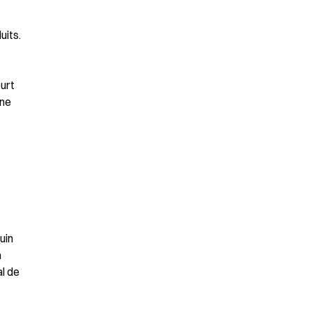
its. 
urt 
ne 
in 
 
l de 