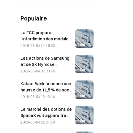
annoncées par ADP sur le dollar,
les bons du Trésor américains, l’or
et le bitcoin ?
Populaire
La FCC prépare
l’interdiction des modules
optiques chinois pour
2026-08-04 11:19:53
centres de données ;
Xinyuan pourrait subir un
Les actions de Samsung
impact sur 27 % de sa part
et de SK Hynix se
de marché.
redressent après des
2026-08-04 07:33:40
pertes de 5 % grâce aux
achats des particuliers
Kakao Bank annonce une
hausse de 11,5 % de son
bénéfice net au deuxième
2026-08-04 23:23:15
trimestre, le bénéfice net
du premier semestre
Le marché des options de
atteignant un niveau
SpaceX voit apparaître
record
$20M de mystérieuses
2026-08-04 22:34:19
positions sur des calls