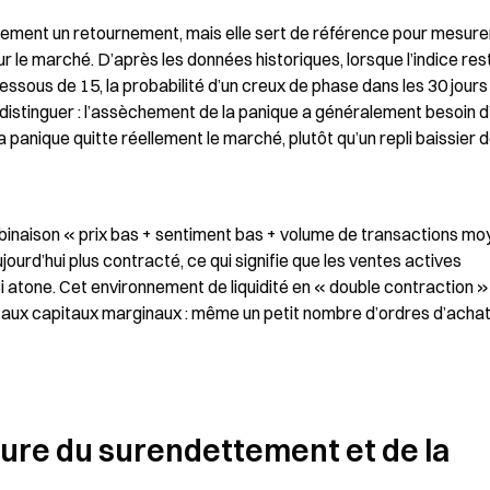
ctement un retournement, mais elle sert de référence pour mesurer 
 le marché. D’après les données historiques, lorsque l’indice rest
sous de 15, la probabilité d’un creux de phase dans les 30 jours 
s distinguer : l’assèchement de la panique a généralement besoin d’
 panique quitte réellement le marché, plutôt qu’un repli baissier d
naison « prix bas + sentiment bas + volume de transactions moy
jourd’hui plus contracté, ce qui signifie que les ventes actives 
si atone. Cet environnement de liquidité en « double contraction »
ble aux capitaux marginaux : même un petit nombre d’ordres d’achat
ture du surendettement et de la 