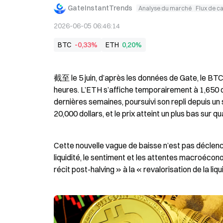
GateInstantTrends
Analyse du marché
Flux de c
2026-06-05 06:46:14
BTC
-0,33%
ETH
0,20%
截至 le 5 juin, d’après les données de Gate, le BTC
heures. L’ETH s’affiche temporairement à 1,650 do
dernières semaines, poursuivi son repli depuis u
20,000 dollars, et le prix atteint un plus bas sur 
Cette nouvelle vague de baisse n’est pas déclenc
liquidité, le sentiment et les attentes macroéco
récit post-halving » à la « revalorisation de la liqu