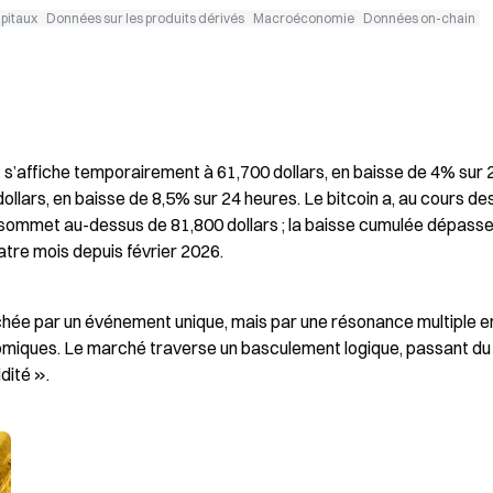
apitaux
Données sur les produits dérivés
Macroéconomie
Données on-chain
 s’affiche temporairement à 61,700 dollars, en baisse de 4% sur 2
llars, en baisse de 8,5% sur 24 heures. Le bitcoin a, au cours des
n sommet au-dessus de 81,800 dollars ; la baisse cumulée dépasse
quatre mois depuis février 2026.
hée par un événement unique, mais par une résonance multiple ent
nomiques. Le marché traverse un basculement logique, passant du 
idité ».