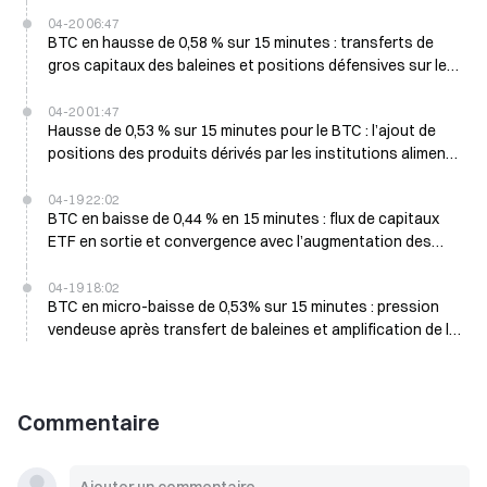
des achats
04-20 06:47
BTC en hausse de 0,58 % sur 15 minutes : transferts de
gros capitaux des baleines et positions défensives sur les
produits dérivés soutiennent les achats au comptant
04-20 01:47
Hausse de 0,53 % sur 15 minutes pour le BTC : l’ajout de
positions des produits dérivés par les institutions alimente
le rebond à court terme
04-19 22:02
BTC en baisse de 0,44 % en 15 minutes : flux de capitaux
ETF en sortie et convergence avec l’augmentation des
positions vendeuses sur les produits dérivés
04-19 18:02
BTC en micro-baisse de 0,53% sur 15 minutes : pression
vendeuse après transfert de baleines et amplification de la
liquidité
Commentaire