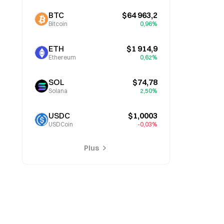
BTC
$64 963,2
Bitcoin
0,96%
ETH
$1 914,9
Ethereum
0,62%
SOL
$74,78
Solana
2,50%
USDC
$1,0003
USDCoin
-0,03%
Plus