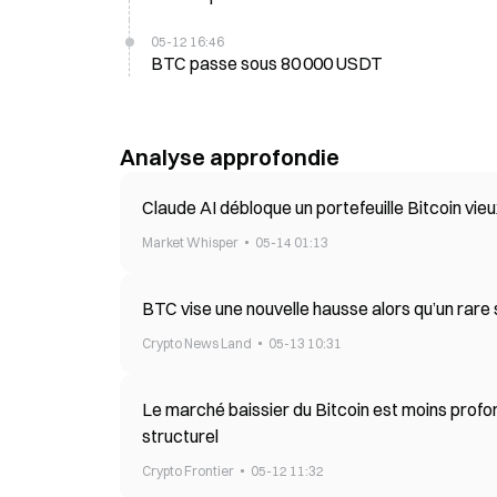
05-12 16:46
BTC passe sous 80 000 USDT
Analyse approfondie
Claude AI débloque un portefeuille Bitcoin vie
Market Whisper
05-14 01:13
BTC vise une nouvelle hausse alors qu’un rare
Crypto News Land
05-13 10:31
Le marché baissier du Bitcoin est moins profo
structurel
Crypto Frontier
05-12 11:32