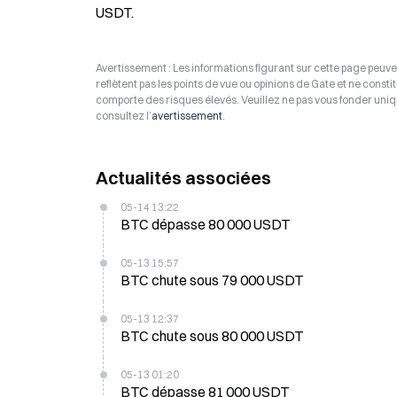
USDT.
Avertissement : Les informations figurant sur cette page peuven
reflètent pas les points de vue ou opinions de Gate et ne consti
comporte des risques élevés. Veuillez ne pas vous fonder uniq
consultez l’
avertissement
.
Actualités associées
05-14 13:22
BTC dépasse 80 000 USDT
05-13 15:57
BTC chute sous 79 000 USDT
05-13 12:37
BTC chute sous 80 000 USDT
05-13 01:20
BTC dépasse 81 000 USDT