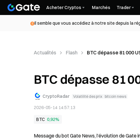
Acheter Cryptos
Marchés
Trader
Il semble que vous accédiez à notre site depuis la r
Actualités
Flash
BTC dépasse 81 000 
BTC dépasse 81 0
CryptoRadar
Volatilité des prix
bitcoin news
2026-05-14 14:57:13
BTC
0,92%
Message du bot Gate News, l’évolution de Gate in