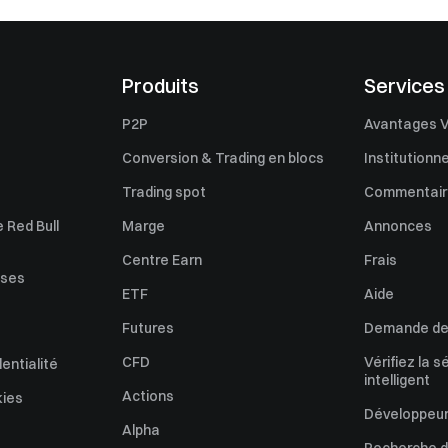
Produits
Services
P2P
Avantages V
Conversion & Trading en blocs
Institutionne
Trading spot
Commentaire
 Red Bull
Marge
Annonces
Centre Earn
Frais
uses
ETF
Aide
Futures
Demande de 
CFD
Vérifiez la s
dentialité
intelligent
Actions
kies
Développeur
Alpha