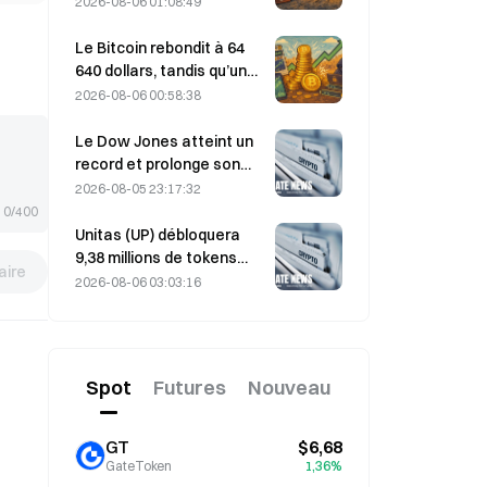
2026-08-06 01:08:49
de l’année 2026
ligne après une attaque ;
l’équipe affirme que les
Le Bitcoin rebondit à 64
fonds des utilisateurs
640 dollars, tandis qu’une
n’ont pas été perdus
vulnérabilité de Coldcard
2026-08-06 00:58:38
propulse le nombre de
portefeuilles actifs à son
Le Dow Jones atteint un
plus haut niveau en trois
record et prolonge son
mois
rallye de cinq jours durant
2026-08-05 23:17:32
la nuit ; les
0/400
investissements dans l’IA
Unitas (UP) débloquera
stimulent les gains
9,38 millions de tokens
ire
d’une valeur de 3,18
2026-08-06 03:03:16
millions de dollars le 13
août
Spot
Futures
Nouveau
GT
$6,68
GateToken
1,36%