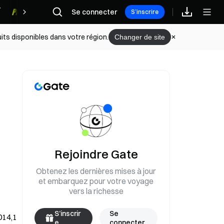
Se connecter
Récompenses
S’inscrire
its disponibles dans votre région.
Changer de site
Rejoindre Gate
Obtenez les dernières mises à jour
et embarquez pour votre voyage
vers la richesse
S’inscrir
Se
14,1 
e
connecter