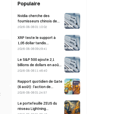
Populaire
Nvidia cherche des
fournisseurs chinois de
stations de base IA pour
2026-08-06 01:10:02
le déploiement du réseau
6G
XRP teste le support à
1,05 dollar tandis
qu’Ethereum se maintient
2026-08-06 09:29:41
à 1 908 dollars dans un
contexte de faible volume
Le S&P 500 ajoute 2,1
billions de dollars en août,
en hausse de 3,12 %,
2026-08-06 11:46:40
tandis que le bitcoin ne
gagne que 2 %.
Rapport quotidien de Gate
(6 août) : l’action de
préférence STRC de
2026-08-06 01:24:57
t
Strategy rebondit
fortement ; Block relève
Le portefeuille ZEUS du
ses prévisions de
réseau Lightning
résultats pour l’ensemble
temporairement mis hors