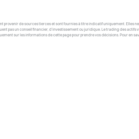
t provenir de sources tierces et sont fournies à titre indicatif uniquement. Elles ne
tuent pas un conseil financier, d’investissement ou juridique. Le trading des actifs v
uement sur les informations de cette page pour prendre vos décisions. Pour en savo