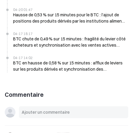
produits dérivés soutiennent les achats au comptant
04-20 01:47
Hausse de 0,53 % sur 15 minutes pour le BTC : l’ajout de
positions des produits dérivés par les institutions alimente
le rebond à court terme
04-17 18:17
BTC chute de 0,49 % sur 15 minutes : fragilité du levier côté
acheteurs et synchronisation avec les ventes actives
déclenchent une pression à court terme
04-17 14:02
BTC en hausse de 0,58 % sur 15 minutes : afflux de leviers
sur les produits dérivés et synchronisation des
réallocations de capitaux des baleines
Commentaire