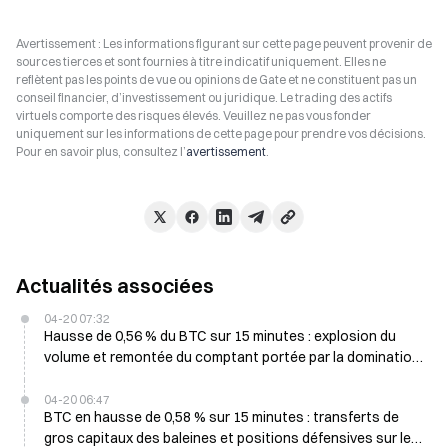
Avertissement : Les informations figurant sur cette page peuvent provenir de
sources tierces et sont fournies à titre indicatif uniquement. Elles ne
reflètent pas les points de vue ou opinions de Gate et ne constituent pas un
conseil financier, d’investissement ou juridique. Le trading des actifs
virtuels comporte des risques élevés. Veuillez ne pas vous fonder
uniquement sur les informations de cette page pour prendre vos décisions.
Pour en savoir plus, consultez l’
avertissement
.
Actualités associées
04-20 07:32
Hausse de 0,56 % du BTC sur 15 minutes : explosion du
volume et remontée du comptant portée par la domination
des achats
04-20 06:47
BTC en hausse de 0,58 % sur 15 minutes : transferts de
gros capitaux des baleines et positions défensives sur les