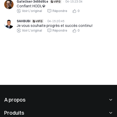
GateUser-3455d91e
·
04-15 23:04
Confiant HODL💎
Voir L'original
Répondre
0
SAHBUBI
·
04-15 20:45
Je vous souhaite progrès et succès continu!
Voir L'original
Répondre
0
A propos
À propos de nous
Produits