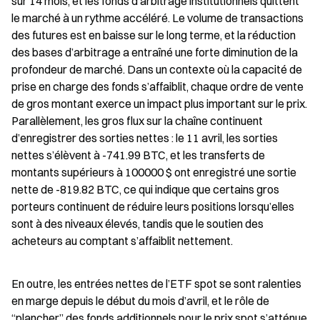
sur 14 mois, et les fonds d’arbitrage institutionnels quittent 
le marché à un rythme accéléré. Le volume de transactions 
des futures est en baisse sur le long terme, et la réduction 
des bases d’arbitrage a entraîné une forte diminution de la 
profondeur de marché. Dans un contexte où la capacité de 
prise en charge des fonds s’affaiblit, chaque ordre de vente 
de gros montant exerce un impact plus important sur le prix. 
Parallèlement, les gros flux sur la chaîne continuent 
d’enregistrer des sorties nettes : le 11 avril, les sorties 
nettes s’élèvent à -741.99 BTC, et les transferts de 
montants supérieurs à 100000 $ ont enregistré une sortie 
nette de -819.82 BTC, ce qui indique que certains gros 
porteurs continuent de réduire leurs positions lorsqu’elles 
sont à des niveaux élevés, tandis que le soutien des 
acheteurs au comptant s’affaiblit nettement.
En outre, les entrées nettes de l’ETF spot se sont ralenties 
en marge depuis le début du mois d’avril, et le rôle de 
“plancher” des fonds additionnels pour le prix spot s’atténue 