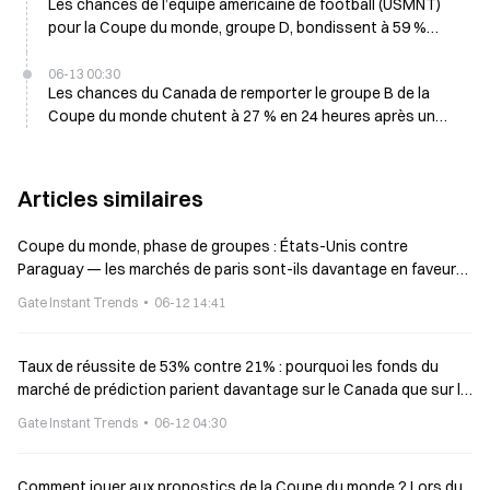
Les chances de l’équipe américaine de football (USMNT)
pour la Coupe du monde, groupe D, bondissent à 59 %
après la victoire 4-1 contre le Paraguay, en hausse de 21 %
en 24 heures
06-13 00:30
Les chances du Canada de remporter le groupe B de la
Coupe du monde chutent à 27 % en 24 heures après un
match nul 1-1 contre la Bosnie
Articles similaires
Coupe du monde, phase de groupes : États-Unis contre
Paraguay — les marchés de paris sont-ils davantage en faveur
de qui ?
Gate Instant Trends
06-12 14:41
Taux de réussite de 53% contre 21% : pourquoi les fonds du
marché de prédiction parient davantage sur le Canada que sur la
Bosnie ?
Gate Instant Trends
06-12 04:30
Comment jouer aux pronostics de la Coupe du monde ? Lors du