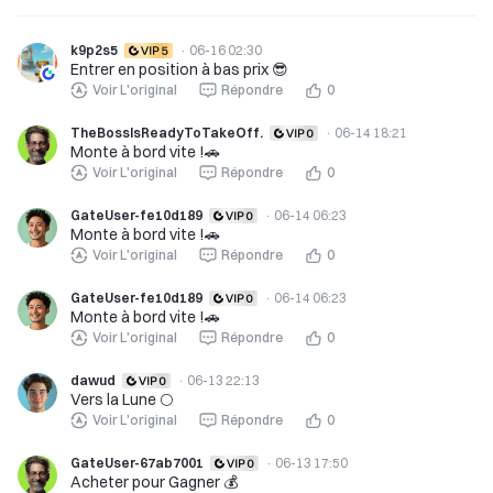
k9p2s5
·
06-16 02:30
Entrer en position à bas prix 😎
Voir L'original
Répondre
0
TheBossIsReadyToTakeOff.
·
06-14 18:21
Monte à bord vite !🚗
Voir L'original
Répondre
0
GateUser-fe10d189
·
06-14 06:23
Monte à bord vite !🚗
Voir L'original
Répondre
0
GateUser-fe10d189
·
06-14 06:23
Monte à bord vite !🚗
Voir L'original
Répondre
0
dawud
·
06-13 22:13
Vers la Lune 🌕
Voir L'original
Répondre
0
GateUser-67ab7001
·
06-13 17:50
Acheter pour Gagner 💰️