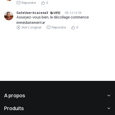
Répondre
0
GateUser-b1a1e4a3
·
06-13 15:05
Asseyez-vous bien, le décollage commence
immédiatement🛫
Voir L'original
Répondre
0
A propos
À propos de nous
Produits
Carrières