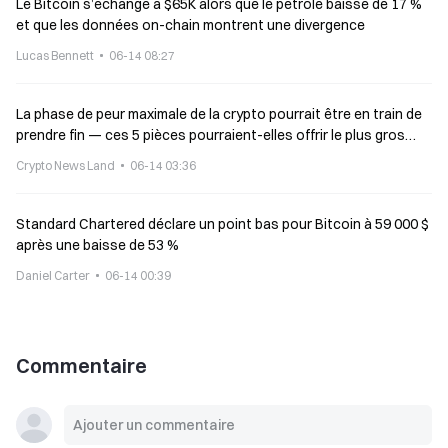
Le Bitcoin s’échange à $65K alors que le pétrole baisse de 17 %
et que les données on-chain montrent une divergence
Lucas Bennett
06-14 08:27
La phase de peur maximale de la crypto pourrait être en train de
prendre fin — ces 5 pièces pourraient-elles offrir le plus gros
potentiel de hausse ?
Crypto News Land
06-14 03:36
Standard Chartered déclare un point bas pour Bitcoin à 59 000 $
après une baisse de 53 %
Daniel Carter
06-14 00:39
Commentaire