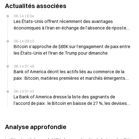
Actualités associées
06-14 18:04
Les États-Unis offrent récemment des avantages
économiques à l’Iran en échange de l’absence de riposte
aux frappes israéliennes à Beyrouth
06-14 09:20
Bitcoin s'approche de $65K sur l'engagement de paix entre
les États-Unis et l'Iran de Trump pour dimanche
06-14 07:46
Bank of America décrit les actifs liés au commerce de la
paix : Bitcoin, matières premières et marchés émergents
ouvrent la voie à un potentiel de reprise
06-13 07:43
La Bank of America dresse la liste des gagnants de
l’accord de paix : le Bitcoin en baisse de 27 %, les devises
émergentes devraient repartir à la hausse
Analyse approfondie