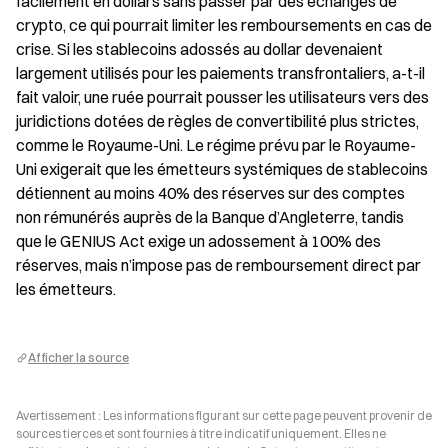
facilement en dollars sans passer par des échanges de 
crypto, ce qui pourrait limiter les remboursements en cas de 
crise. Si les stablecoins adossés au dollar devenaient 
largement utilisés pour les paiements transfrontaliers, a-t-il 
fait valoir, une ruée pourrait pousser les utilisateurs vers des 
juridictions dotées de règles de convertibilité plus strictes, 
comme le Royaume-Uni. Le régime prévu par le Royaume-
Uni exigerait que les émetteurs systémiques de stablecoins 
détiennent au moins 40% des réserves sur des comptes 
non rémunérés auprès de la Banque d’Angleterre, tandis 
que le GENIUS Act exige un adossement à 100% des 
réserves, mais n’impose pas de remboursement direct par 
les émetteurs.
Afficher la source
Avertissement : Les informations figurant sur cette page peuvent provenir de
sources tierces et sont fournies à titre indicatif uniquement. Elles ne