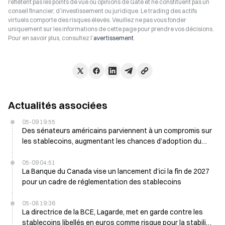
reflètent pas les points de vue ou opinions de Gate et ne constituent pas un
conseil financier, d’investissement ou juridique. Le trading des actifs
virtuels comporte des risques élevés. Veuillez ne pas vous fonder
uniquement sur les informations de cette page pour prendre vos décisions.
Pour en savoir plus, consultez l’
avertissement
.
Actualités associées
05-09 19:55
Des sénateurs américains parviennent à un compromis sur
les stablecoins, augmentant les chances d’adoption du
projet de loi crypto à 60%
05-09 04:51
La Banque du Canada vise un lancement d’ici la fin de 2027
pour un cadre de réglementation des stablecoins
05-08 19:36
La directrice de la BCE, Lagarde, met en garde contre les
stablecoins libellés en euros comme risque pour la stabilité