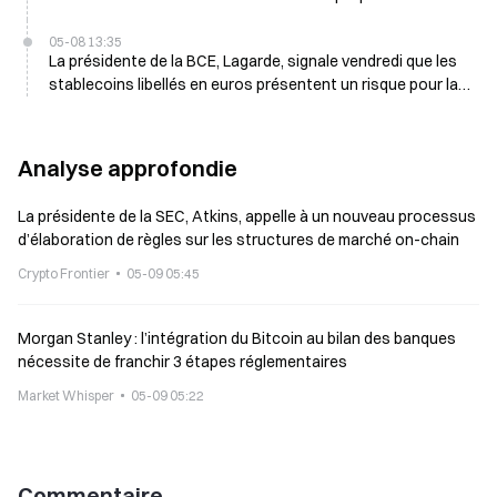
financière, vendredi
05-08 13:35
La présidente de la BCE, Lagarde, signale vendredi que les
stablecoins libellés en euros présentent un risque pour la
stabilité financière, en s’éloignant de la Bundesbank
Analyse approfondie
La présidente de la SEC, Atkins, appelle à un nouveau processus
d’élaboration de règles sur les structures de marché on-chain
Crypto Frontier
05-09 05:45
Morgan Stanley : l’intégration du Bitcoin au bilan des banques
nécessite de franchir 3 étapes réglementaires
Market Whisper
05-09 05:22
Commentaire