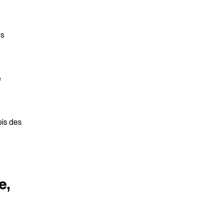
s 
 
is des 
, 