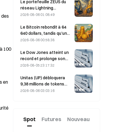
fortement ; Block relève
Le portefeuille ZEUS du
ses prévisions de
réseau Lightning
résultats pour l’ensemble
temporairement mis hors
2026-08-06 01:08:49
 des 
de l’année 2026
ligne après une attaque ;
l’équipe affirme que les
Le Bitcoin rebondit à 64
fonds des utilisateurs
640 dollars, tandis qu’une
n’ont pas été perdus
vulnérabilité de Coldcard
2026-08-06 00:58:38
propulse le nombre de
à 100 
portefeuilles actifs à son
Le Dow Jones atteint un
plus haut niveau en trois
record et prolonge son
mois
rallye de cinq jours durant
2026-08-05 23:17:32
la nuit ; les
investissements dans l’IA
Unitas (UP) débloquera
s en 
stimulent les gains
9,38 millions de tokens
d’une valeur de 3,18
2026-08-06 03:03:16
millions de dollars le 13
août
rité 
Spot
Futures
Nouveau