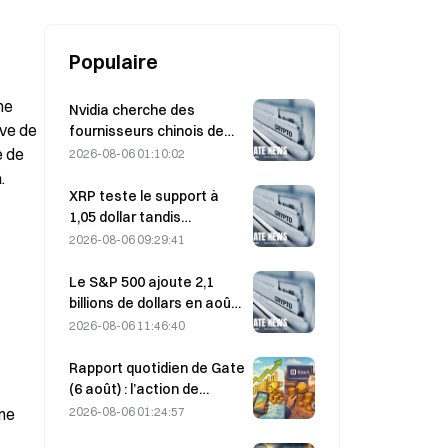
Populaire
e 
Nvidia cherche des
ve de 
fournisseurs chinois de
stations de base IA pour
 de 
2026-08-06 01:10:02
le déploiement du réseau
.
6G
XRP teste le support à
1,05 dollar tandis
qu’Ethereum se maintient
2026-08-06 09:29:41
à 1 908 dollars dans un
contexte de faible volume
Le S&P 500 ajoute 2,1
billions de dollars en août,
en hausse de 3,12 %,
2026-08-06 11:46:40
tandis que le bitcoin ne
gagne que 2 %.
Rapport quotidien de Gate
(6 août) : l’action de
préférence STRC de
2026-08-06 01:24:57
ne 
Strategy rebondit