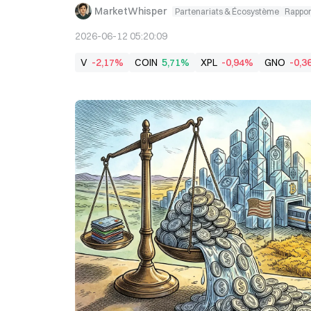
MarketWhisper
Partenariats & Écosystème
Rapport
2026-06-12 05:20:09
V
-2,17%
COIN
5,71%
XPL
-0,94%
GNO
-0,3