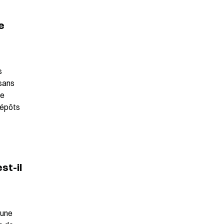
 
 
sans 
e 
épôts 
t-il 
une 