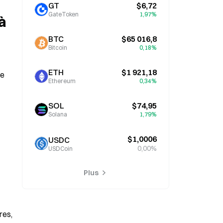
GT
$6,72
GateToken
1,97%
 
BTC
$65 016,8
Bitcoin
0,18%
ETH
$1 921,18
e 
Ethereum
0,34%
SOL
$74,95
Solana
1,79%
$1,0006
USDC
0,00%
USDCoin
Plus
es, 