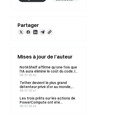
Partager
Mises à jour de l’auteur
NotAShelf affirme qu’une fois que
l’IA aura éliminé le coût du code, la
seule ressource rare sera le «
08-07 03:52
goût »
Tether devient le plus grand
détenteur privé d’or au monde,
son stock total atteignant 146
08-07 03:47
tonnes au deuxième trimestre
Les trois prêts sur les actions de
PowerCompute ont été
regroupés en un prêt in fine à 2 %,
08-07 03:44
garanti par 307 BTC