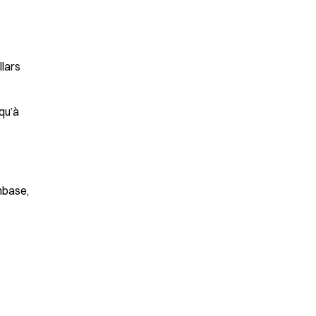
llars
u’à 
nbase, 