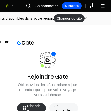
Se connecter
Récompenses
S’inscrire
its disponibles dans votre région.
Changer de site
n volume annuel de transactions en stablecoins dépassant V
Rejoindre Gate
Obtenez les dernières mises à jour
et embarquez pour votre voyage
vers la richesse
S’inscrir
Se
e
connecter