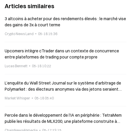
Articles similaires
3 altcoins à acheter pour des rendements élevés : le marché vise
des gains de 3x à court terme
Crypto News Land
05-18 15:36
Upcomers intègre cTrader dans un contexte de concurrence
entre plateformes de trading pour compte propre
Lucas Bennett
05-18 10:22
L’enquête du Wall Street Journal sur le système d’arbitrage de
Polymarket : des électeurs anonymes via des jetons seraient
soupçonnés d’avoir manipulé les résultats
Market Whisper
05-18 05:40
Percée dans le développement de l’IA en périphérie : TetraMem
publie les résultats de MLX200, une plateforme construite à
partir de puces TSMC en procédé 22 nm
ChainNewsAbmedia
05-17 23:15