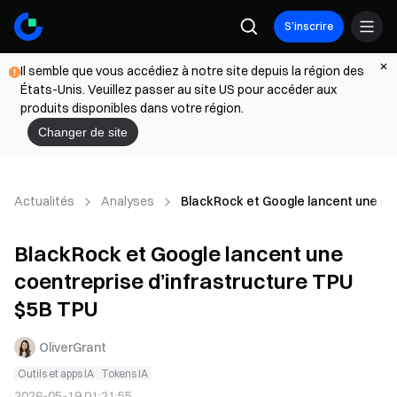
S’inscrire
Il semble que vous accédiez à notre site depuis la région des
États-Unis. Veuillez passer au site US pour accéder aux
produits disponibles dans votre région.
Changer de site
Actualités
Analyses
BlackRock et Google lancent une co
BlackRock et Google lancent une
coentreprise d’infrastructure TPU
$5B TPU
OliverGrant
Outils et apps IA
Tokens IA
2026-05-19 01:21:55