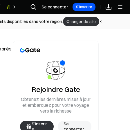
Se connecter
Récompenses
S’inscrire
its disponibles dans votre région.
Changer de site
 après une deuxième perquisition de police
Rejoindre Gate
Obtenez les dernières mises à jour
et embarquez pour votre voyage
vers la richesse
S’inscrir
Se
e
connecter