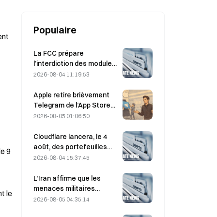
Populaire
ent
La FCC prépare
l’interdiction des modules
optiques chinois pour
2026-08-04 11:19:53
centres de données ;
Xinyuan pourrait subir un
Apple retire brièvement
impact sur 27 % de sa part
Telegram de l’App Store
de marché.
en raison de contenus
2026-08-05 01:06:50
pédopornographiques
(CSAM) ; Durov dément et
Cloudflare lancera, le 4
évoque une « attaque de
août, des portefeuilles
le 9
sécurité »
pour agents IA afin de
2026-08-04 15:37:45
permettre des paiements
API autonomes.
L’Iran affirme que les
menaces militaires
t le
américaines retardent
2026-08-05 04:35:14
l’accord avec Oman sur le