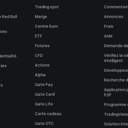
Trading spot
Commentaire
 Red Bull
Marge
Annonces
Centre Earn
Frais
uses
ETF
Aide
Futures
Demande de 
CFD
Vérifiez la s
dentialité
intelligent
Actions
kies
Développeur
Alpha
Recherche de
Gate Pay
es
Application 
Gate Card
P2P
Gate Life
Programme d'
Carte cadeau
TradingView
Gate OTC
Solution int