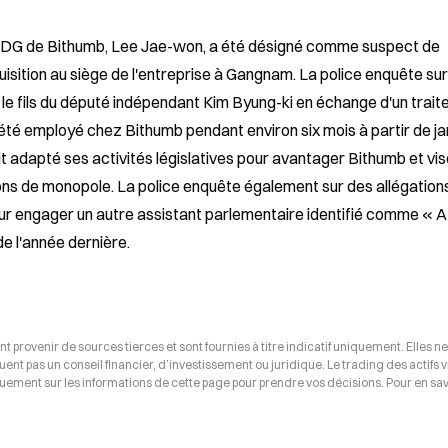
 PDG de Bithumb, Lee Jae-won, a été désigné comme suspect de 
quisition au siège de l'entreprise à Gangnam. La police enquête sur
 le fils du député indépendant Kim Byung-ki en échange d'un trait
t été employé chez Bithumb pendant environ six mois à partir de jan
adapté ses activités législatives pour avantager Bithumb et visé
ns de monopole. La police enquête également sur des allégations
our engager un autre assistant parlementaire identifié comme « A 
e l'année dernière.
t provenir de sources tierces et sont fournies à titre indicatif uniquement. Elles ne
tuent pas un conseil financier, d’investissement ou juridique. Le trading des actifs v
uement sur les informations de cette page pour prendre vos décisions. Pour en savo