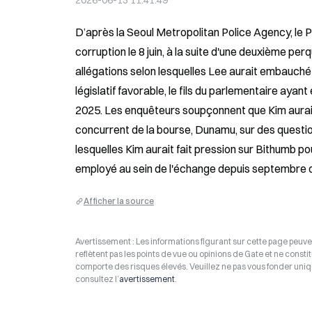
2026-06-13 11:41:49
D’après la Seoul Metropolitan Police Agency, le
corruption le 8 juin, à la suite d'une deuxième per
allégations selon lesquelles Lee aurait embauché
législatif favorable, le fils du parlementaire ayan
2025. Les enquêteurs soupçonnent que Kim aurait 
concurrent de la bourse, Dunamu, sur des questio
lesquelles Kim aurait fait pression sur Bithumb p
employé au sein de l'échange depuis septembre d
Afficher la source
Avertissement : Les informations figurant sur cette page peuven
reflètent pas les points de vue ou opinions de Gate et ne consti
comporte des risques élevés. Veuillez ne pas vous fonder uniq
consultez l’
avertissement
.