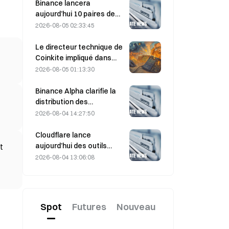
détroit d’Ormuz, prévu le 5
Binance lancera
août.
aujourd’hui 10 paires de
trading bStocks à 20 h 00
2026-08-05 02:33:45
(UTC+8), sans frais maker.
Le directeur technique de
Coinkite impliqué dans
l’incident lié à une
2026-08-05 01:13:30
vulnérabilité de Coldcard,
déclenchant quatre
Binance Alpha clarifie la
vagues d’attaques qui ont
distribution des
causé 114 millions de
récompenses de
2026-08-04 14:27:50
dollars de pertes
MarsCoin : elles sont
envoyées
Cloudflare lance
automatiquement aux
aujourd’hui des outils
t
détenteurs de
d’identité et de
2026-08-04 13:06:08
portefeuilles, tandis que
portefeuille pour les
les utilisateurs des CEX
agents IA
reçoivent des SPCXB sur
la base d’une moyenne
Spot
Futures
Nouveau
mensuelle minimale de 10
000.