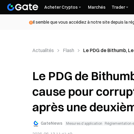
Acheter Cryptos
Marchés
Trader
Il semble que vous accédiez à notre site depuis la r
Actualités
Flash
Le PDG de Bithumb, Lee
Le PDG de Bithumb
cause pour corrupt
après une deuxième
GateNews
Mesures d’application
Réglementation et