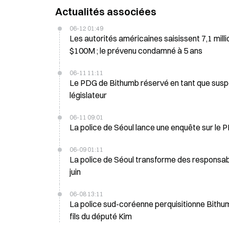
Actualités associées
06-12 01:49
Les autorités américaines saisissent 7,1 mill
$100M ; le prévenu condamné à 5 ans
06-11 11:11
Le PDG de Bithumb réservé en tant que suspec
législateur
06-11 09:01
La police de Séoul lance une enquête sur le 
06-09 01:11
La police de Séoul transforme des responsab
juin
06-08 13:11
La police sud-coréenne perquisitionne Bithu
fils du député Kim