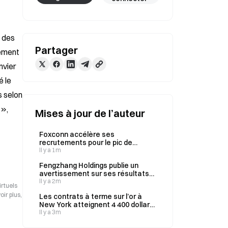
 des 
Partager
ement 
vier 
 le 
 selon 
», 
Mises à jour de l’auteur
Foxconn accélère ses
recrutements pour le pic de
production de l’iPhone 18 jusqu’à
Il y a 1m
la fin de l’année
Fengzhang Holdings publie un
avertissement sur ses résultats
et prévoit une perte nette de 9 à
Il y a 2m
irtuels
12 millions de HKD au premier
ir plus,
Les contrats à terme sur l’or à
semestre 2026
New York atteignent 4 400 dollars
l’once, en hausse de 2,36 % sur la
Il y a 3m
séance