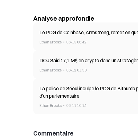
Analyse approfondie
Le PDG de Coinbase, Armstrong, remet en quest
Ethan Brooks
06-13 08:42
DOJ Saisit 7,1 M$ en crypto dans un stratagè
Ethan Brooks
06-12 01:50
La police de Séoul inculpe le PDG de Bithumb 
d’un parlementaire
Ethan Brooks
06-11 10:12
Commentaire