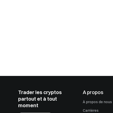
Trader les cryptos
A propos
partout et à tout
À propos de nous
moment
Carrières