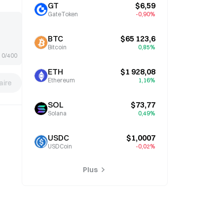
GT
$6,59
GateToken
-0,90%
BTC
$65 123,6
Bitcoin
0,85%
0/400
ETH
$1 928,08
Ethereum
1,16%
ire
SOL
$73,77
Solana
0,49%
USDC
$1,0007
USDCoin
-0,02%
Plus