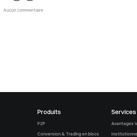
Aucun commentaire
Produits
Services
P2P
Avantages V
Conversion & Trading en blocs
Institutionne