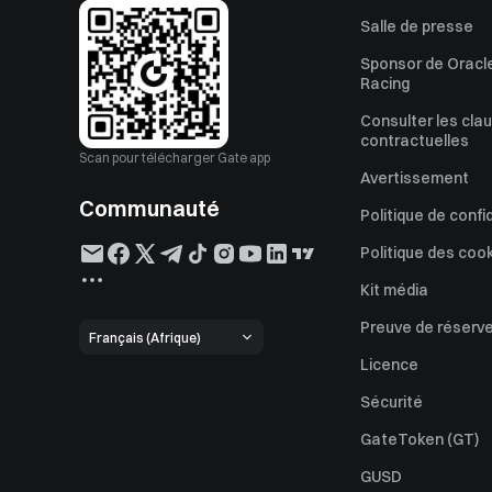
Salle de presse
Sponsor de Oracle
Racing
Consulter les cla
contractuelles
Scan pour télécharger Gate app
Avertissement
Communauté
Politique de confi
Politique des coo
Kit média
Preuve de réserv
Français (Afrique)
Licence
Sécurité
GateToken (GT)
GUSD