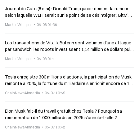
Journal de Gate (8 mai) : Donald Trump junior dément la rumeur
selon laquelle WLFI serait sur le point de se désintégrer ; BitMine
évalue un ralentissement des achats d’ETH
Market Whisper
05-08 01:35
Les transactions de Vitalik Buterin sont victimes d’une attaque
par sandwich, les robots investissent 1,14 million de dollars puis
subissent une perte
Market Whisper
05-08 01:11
Tesla enregistre 300 millions d’actions, la participation de Musk
remonte à 20 %, la fortune du milliardaire s’enrichit encore de 1
milliard de dollars
ChainNewsAbmedia
05-07 10:59
Elon Musk fait-il du travail gratuit chez Tesla ? Pourquoi sa
rémunération de 1 000 milliards en 2025 s’annule-t-elle ?
ChainNewsAbmedia
05-07 10:42