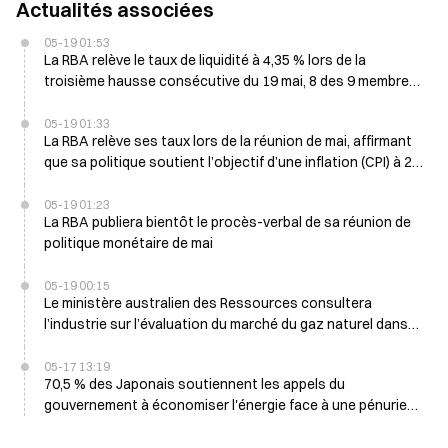
Actualités associées
05-19 01:53
La RBA relève le taux de liquidité à 4,35 % lors de la
troisième hausse consécutive du 19 mai, 8 des 9 membres
du conseil soutiennent la mesure
05-19 01:33
La RBA relève ses taux lors de la réunion de mai, affirmant
que sa politique soutient l’objectif d’une inflation (CPI) à 2,5
%
05-19 01:23
La RBA publiera bientôt le procès-verbal de sa réunion de
politique monétaire de mai
05-19 00:15
Le ministère australien des Ressources consultera
l’industrie sur l’évaluation du marché du gaz naturel dans
les prochains jours
05-17 13:19
70,5 % des Japonais soutiennent les appels du
gouvernement à économiser l'énergie face à une pénurie
d'approvisionnement en pétrole, selon un sondage Kyodo