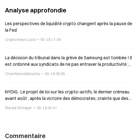
Analyse approfondie
Les perspectives de liquidité crypto changent après la pause de
la Fed
Crypto News Land
05-18 17:39
La décision du tribunal dans la grève de Samsung est tombée ! Il
est ordonné aux syndicats de ne pas entraver la productivité ;
en cas d’infraction, une amende quotidienne de 100 millions de
ChainNewsAbmedia
05-18 08:05
won coréens.
NYDIG : Le projet de loi sur les crypto-actifs, le dernier créneau
avant août ; après la victoire des démocrates, crainte que des
efforts antérieurs soient anéantis
Market Whisper
05-18 05:47
Commentaire