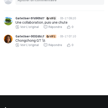
GateUser-5fd905d7
·
05-17 09:20
Une collaboration, puis une chute
Voir L'original
Répondre
0
GateUser-0032db1f
·
05-17 07:10
Chongchong GT 🚀
Voir L'original
Répondre
0