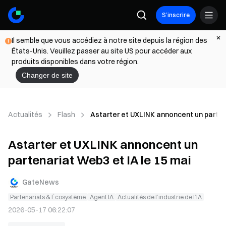
S’inscrire
Il semble que vous accédiez à notre site depuis la région des
États-Unis. Veuillez passer au site US pour accéder aux
produits disponibles dans votre région.
Changer de site
Actualités
Flash
Astarter et UXLINK annoncent un partena
Astarter et UXLINK annoncent un
partenariat Web3 et IA le 15 mai
GateNews
Partenariats & Écosystème
Agent IA
Actualités de l’industrie de l’IA
2026-05-17 06:22:07