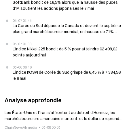
SoftBank bondit de 16,5% alors que la hausse des puces
d’IA soutient les actions japonaises le 7 mai
05-07 01:45
La Corée du Sud dépasse le Canada et devient le septième
plus grand marché boursier mondial, en hausse de 71%
depuis le début de l’année, à 4,59 billions de dollars
05-07 01:33
L’indice Nikkei 225 bondit de 5 % pour atteindre 62 498,02
points aujourd’hui
05-06 06:46
L’indice KOSPI de Corée du Sud grimpe de 6,45 % à 7 384,56
le 6 mai
Analyse approfondie
Les États-Unis et l’Iran s’affrontent au détroit d’Hormuz, les
marchés boursiers américains montent, et le dollar se reprend
tandis que le Bitcoin retombe à 80 000 dollars.
ChainNewsAbmedia
05-08 00:05