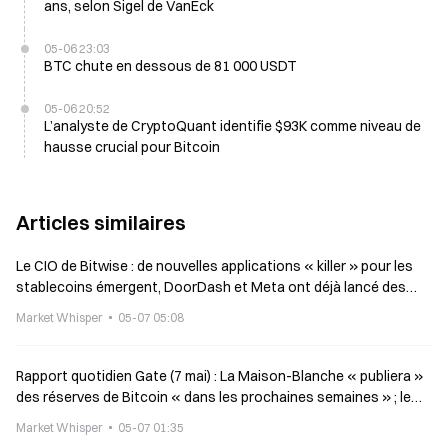
ans, selon Sigel de VanEck
05-06 23:03
BTC chute en dessous de 81 000 USDT
05-06 20:52
L’analyste de CryptoQuant identifie $93K comme niveau de
hausse crucial pour Bitcoin
Articles similaires
Le CIO de Bitwise : de nouvelles applications « killer » pour les
stablecoins émergent, DoorDash et Meta ont déjà lancé des
pilotes
Market Whisper
05-07 05:08
Rapport quotidien Gate (7 mai) : La Maison-Blanche « publiera »
des réserves de Bitcoin « dans les prochaines semaines » ; le
cofondateur de Samourai appelle à des dons en cryptomonnaies
Market Whisper
05-07 01:35