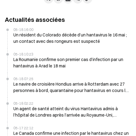
Actualités associées
05-18 16:00
Un résident du Colorado décède d’un hantavirus le 16 mai ;
un contact avec des rongeurs est suspecté
05-18 10:23
La Roumanie confirme son premier cas d’infection par un
hantavirus à Arad le 18 mai
05-18 07:25
Le navire de croisière Hondius arrive à Rotterdam avec 27
personnes à bord, quarantaine pour hantavirus en cours le
18 mai
05-18 02:22
Un agent de santé atteint du virus Hantavirus admis à
l’hôpital de Londres après l’arrivée au Royaume-Uni,
dimanche, de 9 Britanniques provenant d’une épidémie
05-17 22:12
Le Canada confirme une infection par le hantavirus chez un