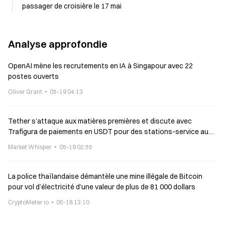
passager de croisière le 17 mai
Analyse approfondie
OpenAI mène les recrutements en IA à Singapour avec 22
postes ouverts
Oliver Grant
05-19 04:13
Tether s’attaque aux matières premières et discute avec
Trafigura de paiements en USDT pour des stations-service au
Salvador
Market Whisper
05-19 02:55
La police thaïlandaise démantèle une mine illégale de Bitcoin
pour vol d’électricité d’une valeur de plus de 81 000 dollars
CryptoMeter io
05-18 13:10