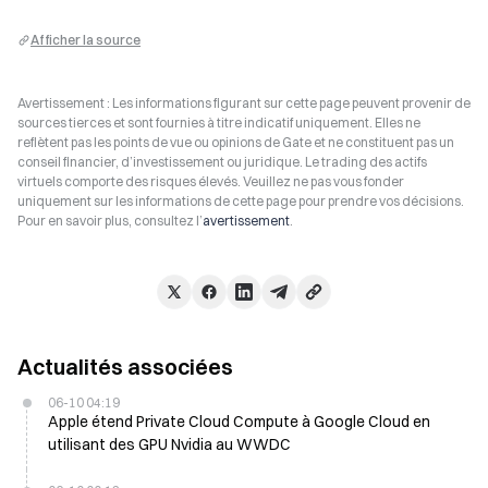
Afficher la source
Avertissement : Les informations figurant sur cette page peuvent provenir de
sources tierces et sont fournies à titre indicatif uniquement. Elles ne
reflètent pas les points de vue ou opinions de Gate et ne constituent pas un
conseil financier, d’investissement ou juridique. Le trading des actifs
virtuels comporte des risques élevés. Veuillez ne pas vous fonder
uniquement sur les informations de cette page pour prendre vos décisions.
Pour en savoir plus, consultez l’
avertissement
.
Actualités associées
06-10 04:19
Apple étend Private Cloud Compute à Google Cloud en
utilisant des GPU Nvidia au WWDC