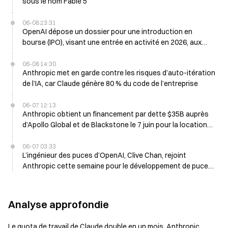
sous le nom Fable 5
06-08 23:31
OpenAI dépose un dossier pour une introduction en
bourse (IPO), visant une entrée en activité en 2026, aux
côtés d’Anthropic
06-08 14:30
Anthropic met en garde contre les risques d’auto-itération
de l’IA, car Claude génère 80 % du code de l’entreprise
06-07 12:13
Anthropic obtient un financement par dette $35B auprès
d’Apollo Global et de Blackstone le 7 juin pour la location
de GPU TPU de Google
06-07 03:33
L’ingénieur des puces d’OpenAI, Clive Chan, rejoint
Anthropic cette semaine pour le développement de puces
sur mesure
Analyse approfondie
Le quota de travail de Claude double en un mois, Anthropic