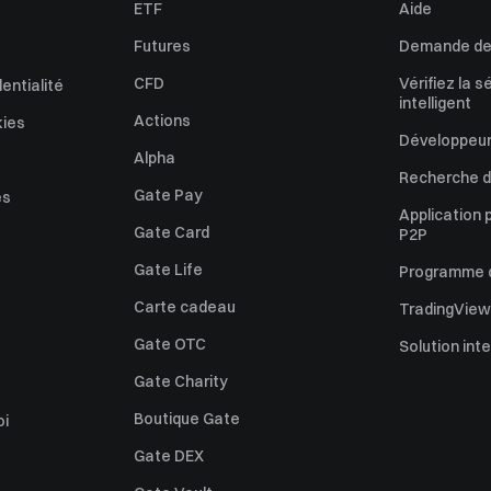
ETF
Aide
Futures
Demande de 
CFD
Vérifiez la s
dentialité
intelligent
Actions
kies
Développeur
Alpha
Recherche de
Gate Pay
es
Application 
Gate Card
P2P
Gate Life
Programme d'
Carte cadeau
TradingView
Gate OTC
Solution int
Gate Charity
Boutique Gate
oi
Gate DEX