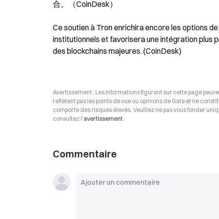
合。（CoinDesk）
Ce soutien à Tron enrichira encore les options de 
institutionnels et favorisera une intégration plus 
des blockchains majeures. (CoinDesk)
Avertissement : Les informations figurant sur cette page peuven
reflètent pas les points de vue ou opinions de Gate et ne consti
comporte des risques élevés. Veuillez ne pas vous fonder uniq
consultez l’
avertissement
.
Commentaire