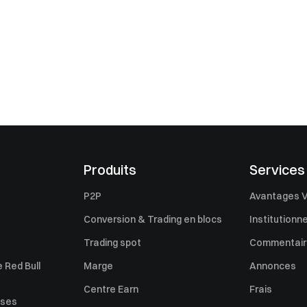
Produits
Services
P2P
Avantages V
Conversion & Trading en blocs
Institutionne
Trading spot
Commentaire
 Red Bull
Marge
Annonces
Centre Earn
Frais
uses