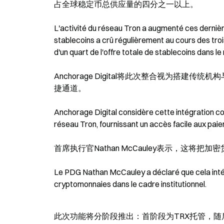
占全球稳定币总供应量的四分之一以上。
L'activité du réseau Tron a augmenté ces dernièr
stablecoins a crû régulièrement au cours des trois 
d'un quart de l'offre totale de stablecoins dans l
Anchorage Digital将此次整合视为搭建
捷通道。
Anchorage Digital considère cette intégration comm
réseau Tron, fournissant un accès facile aux pai
首席执行官Nathan McCauley表示，这
Le PDG Nathan McCauley a déclaré que cela inté
cryptomonnaies dans le cadre institutionnel.
此次功能将分阶段推出：首阶段为TRX托管，随后