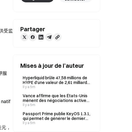
Partager
提供受监
Mises à jour de l’auteur
押服
Hyperliquid brûle 47,58 millions de
HYPE d’une valeur de 2,61 milliards
de dollars, soit 4,76 % de l’offre
Il y a 5m
maximale
Vance affirme que les États-Unis
mènent des négociations actives
natif 
avec l’Iran sur plusieurs fronts
Il y a 5m
Passport Prime publie KeyOS 1.3.1,
qui permet de générer le dernier
mot d’une phrase de récupération
Il y a 5m
美元，
BIP39