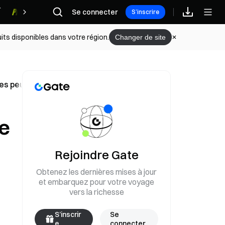
Se connecter
Récompenses
S’inscrire
its disponibles dans votre région.
Changer de site
nes peuvent détenir des TRX.
de
Rejoindre Gate
Obtenez les dernières mises à jour
et embarquez pour votre voyage
vers la richesse
S’inscrir
Se
e
connecter