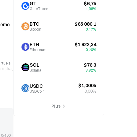
GT
$6,75
GateToken
1,96%
BTC
$65 080,1
tème 
Bitcoin
0,47%
ETH
$1 922,34
Ethereum
0,70%
irtuels
SOL
$76,3
ir plus,
Solana
3,82%
$1,0005
USDC
0,00%
USDCoin
Plus
0/400