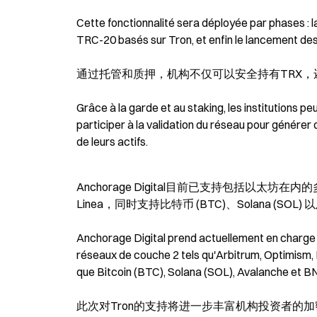
Cette fonctionnalité sera déployée par phases : l
TRC-20 basés sur Tron, et enfin le lancement des 
通过托管和质押，机构不仅可以安全持有TRX
Grâce à la garde et au staking, les institutions p
participer à la validation du réseau pour générer 
de leurs actifs.
Anchorage Digital目前已支持包括以太坊在内
Linea，同时支持比特币 (BTC)、Solana (SOL)
Anchorage Digital prend actuellement en charge p
réseaux de couche 2 tels qu'Arbitrum, Optimism, 
que Bitcoin (BTC), Solana (SOL), Avalanche et B
此次对Tron的支持将进一步丰富机构投资者的