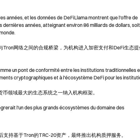
es années, et les données de DeFiLlama montrent que l'offre de 
dernières années, atteignant environ 86 milliards de dollars, soit 
e monde.
传统机构与Tron网络之间的合规桥梁，为机构进入加密支付和DeFi生态
e un pont de conformité entre les institutions traditionnelles et
ements cryptographiques et à l'écosystème DeFi pour les instituti
将把加密货币领域最大的生态系统之一纳入机构框架。
grerait l'un des plus grands écosystèmes du domaine des 
支持基于Tron的TRC-20资产，最终推出机构质押服务。