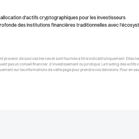
allocation d'actifs cryptographiques pour les investisseurs 
profonde des institutions financières traditionnelles avec l'écosys
t provenir de sources tierces et sont fournies à titre indicatif uniquement. Elles ne
tuent pas un conseil financier, d’investissement ou juridique. Le trading des actifs v
uement sur les informations de cette page pour prendre vos décisions. Pour en savo