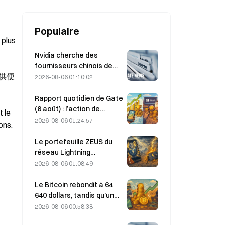
Populaire
plus 
Nvidia cherche des
fournisseurs chinois de
提供便
stations de base IA pour
2026-08-06 01:10:02
le déploiement du réseau
6G
Rapport quotidien de Gate
(6 août) : l’action de
 le 
préférence STRC de
2026-08-06 01:24:57
ons.
Strategy rebondit
fortement ; Block relève
Le portefeuille ZEUS du
ses prévisions de
réseau Lightning
résultats pour l’ensemble
temporairement mis hors
2026-08-06 01:08:49
de l’année 2026
ligne après une attaque ;
l’équipe affirme que les
Le Bitcoin rebondit à 64
fonds des utilisateurs
640 dollars, tandis qu’une
n’ont pas été perdus
vulnérabilité de Coldcard
2026-08-06 00:58:38
propulse le nombre de