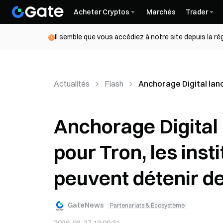
Acheter Cryptos
Marchés
Trader
Il semble que vous accédiez à notre site depuis la r
Actualités
Flash
Anchorage Digital lanc
Anchorage Digital 
pour Tron, les ins
peuvent détenir d
GateNews
Partenariats & Écosystème