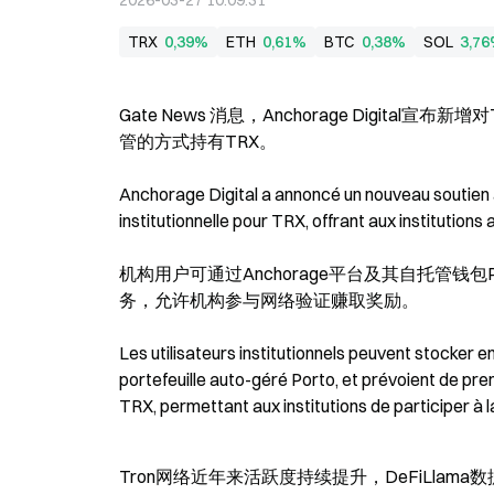
2026-03-27 10:09:31
TRX
0,39%
ETH
0,61%
BTC
0,38%
SOL
3,7
Gate News 消息，Anchorage Digit
管的方式持有TRX。
Anchorage Digital a annoncé un nouveau soutien à 
institutionnelle pour TRX, offrant aux institutio
机构用户可通过Anchorage平台及其自托管钱包
务，允许机构参与网络验证赚取奖励。
Les utilisateurs institutionnels peuvent stocker e
portefeuille auto-géré Porto, et prévoient de pren
TRX, permettant aux institutions de participer à
Tron网络近年来活跃度持续提升，DeFiLla