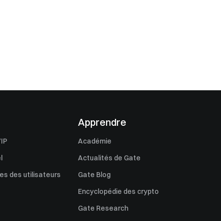
Apprendre
IP
Académie
l
Actualités de Gate
s des utilisateurs
Gate Blog
Encyclopédie des crypto
Gate Research