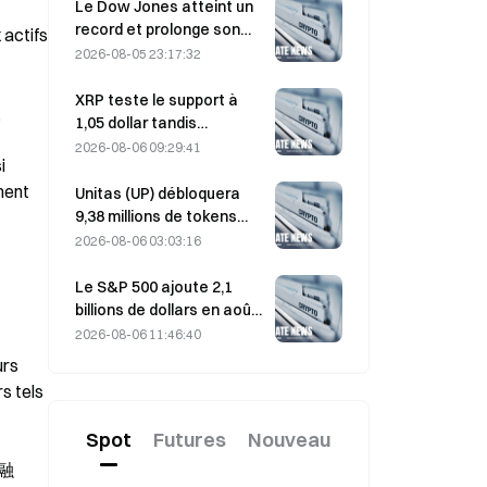
portefeuilles actifs à son
Le Dow Jones atteint un
plus haut niveau en trois
record et prolonge son
actifs 
mois
rallye de cinq jours durant
2026-08-05 23:17:32
la nuit ; les
investissements dans l’IA
XRP teste le support à
。
stimulent les gains
1,05 dollar tandis
qu’Ethereum se maintient
2026-08-06 09:29:41
 
à 1 908 dollars dans un
ment 
contexte de faible volume
Unitas (UP) débloquera
9,38 millions de tokens
d’une valeur de 3,18
2026-08-06 03:03:16
millions de dollars le 13
août
Le S&P 500 ajoute 2,1
billions de dollars en août,
en hausse de 3,12 %,
2026-08-06 11:46:40
tandis que le bitcoin ne
rs 
gagne que 2 %.
 tels 
Spot
Futures
Nouveau
融