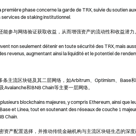
a première phase concerne la garde de TRX, suivie du soutien aux 
services de staking institutionnel.
，还能参与网络验证获取收益，从而增强资产的流动性和收益潜力
euvent non seulement détenir en toute sécurité des TRX, mais aussi
des revenus, augmentant ainsi la liquidité et le potentiel de rende
的多条主流区块链及其二层网络，如Arbitrum、Optimism、Base和
 以及Avalanche和BNB Chain等主要一层网络。
lusieurs blockchains majeures, y compris Ethereum, ainsi que leu
Base et Linea, tout en soutenant des réseaux de couche 1 majeurs
NB Chain.
加密资产配置选择，并推动传统金融机构与主流区块链生态的深度