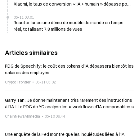
Xiaomi, le taux de conversion « IA + humain » dépasse pour
la première fois le service 100 % humain
05-11 03:01
Reactor lance une démo de modèle de monde en temps
réel, totalisant 7,8 millions de vues
Articles similaires
PDG de Speechify : le coût des tokens d’IA dépassera bientôt les
salaires des employés
Crypto Frontier
05-11 05:02
Garry Tan : Je donne maintenant très rarement des instructions
à l’IA ! Le PDG de YC analyse les « workflows d’IA composables »
ChainNewsAbmedia
05-10 06:44
Une enquête de la Fed montre que les inquiétudes liées à l’IA