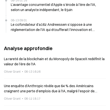
06-14 01:16
L’avantage concurrentiel d’Apple s’érode à l’ère de l’IA,
selon un analyste indépendant, le 9 juin
06-13 09:01
Le cofondateur d’a16z Andreessen s’oppose à une
réglementation de l’IA qui étoufferait l’innovation et
soutient des garde-fous en matière de confiance et de
sécurité
Analyse approfondie
La rareté de la blockchain et du Monopoly de SpaceX redéfinit la
valeur de l’ère de l’IA
Oliver Grant
06-13 16:26
Une enquête d’Anthropic révèle que 64 % des Américains
craignent une perte d’emplois due à l’IA, malgré l’espoir de
soigner des maladies
Oliver Grant
06-12 18:17