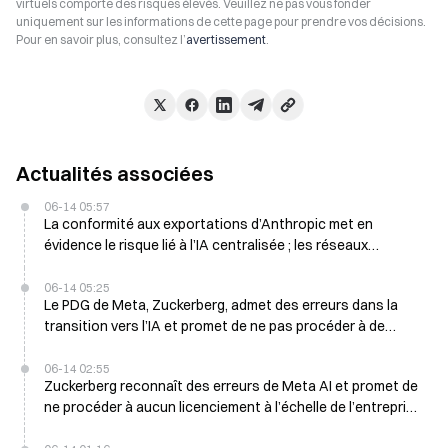
virtuels comporte des risques élevés. Veuillez ne pas vous fonder
uniquement sur les informations de cette page pour prendre vos décisions.
Pour en savoir plus, consultez l’
avertissement
.
Actualités associées
06-14 05:57
La conformité aux exportations d’Anthropic met en
évidence le risque lié à l’IA centralisée ; les réseaux
décentralisés offrent une alternative
06-14 05:25
Le PDG de Meta, Zuckerberg, admet des erreurs dans la
transition vers l’IA et promet de ne pas procéder à de
licenciements à grande échelle cette année
06-14 02:55
Zuckerberg reconnaît des erreurs de Meta AI et promet de
ne procéder à aucun licenciement à l’échelle de l’entreprise
en 2026