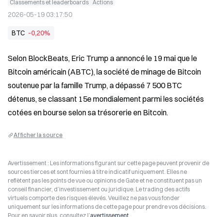
Classements et leaderboards
Actions
2026-05-19 03:17:50
BTC
-0,20%
Selon BlockBeats, Eric Trump a annoncé le 19 mai que le 
Bitcoin américain (ABTC), la société de minage de Bitcoin 
soutenue par la famille Trump, a dépassé 7 500 BTC 
détenus, se classant 15e mondialement parmi les sociétés 
cotées en bourse selon sa trésorerie en Bitcoin.
Afficher la source
Avertissement : Les informations figurant sur cette page peuvent provenir de
sources tierces et sont fournies à titre indicatif uniquement. Elles ne
reflètent pas les points de vue ou opinions de Gate et ne constituent pas un
conseil financier, d’investissement ou juridique. Le trading des actifs
virtuels comporte des risques élevés. Veuillez ne pas vous fonder
uniquement sur les informations de cette page pour prendre vos décisions.
Pour en savoir plus, consultez l’
avertissement
.