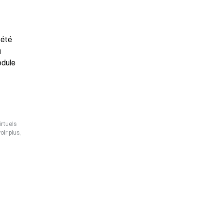
été 
 
dule 
irtuels
ir plus,