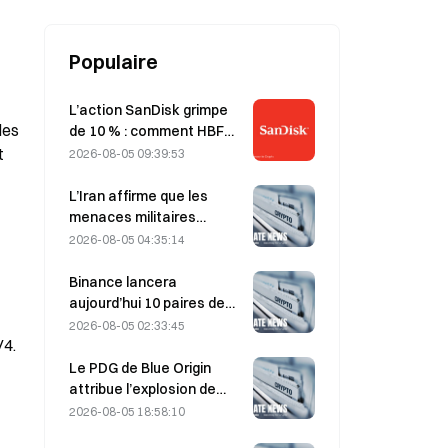
Populaire
L’action SanDisk grimpe
es 
de 10 % : comment HBF
ouvre un nouveau cycle
 
2026-08-05 09:39:53
pour le stockage de l’IA,
et les résultats financiers
L’Iran affirme que les
peuvent-ils confirmer la
menaces militaires
thèse de croissance ?
américaines retardent
2026-08-05 04:35:14
l’accord avec Oman sur le
détroit d’Ormuz, prévu le 5
Binance lancera
août.
aujourd’hui 10 paires de
trading bStocks à 20 h 00
2026-08-05 02:33:45
4. 
(UTC+8), sans frais maker.
Le PDG de Blue Origin
attribue l’explosion de
New Glenn en mai à une
2026-08-05 18:58:10
défaillance de la vanne du