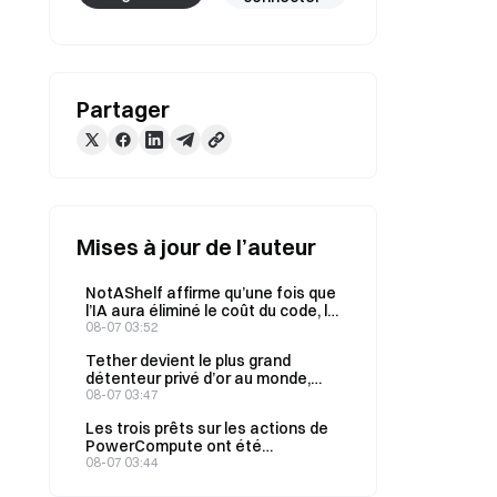
Partager
Mises à jour de l’auteur
NotAShelf affirme qu’une fois que
l’IA aura éliminé le coût du code, la
seule ressource rare sera le «
08-07 03:52
goût »
Tether devient le plus grand
détenteur privé d’or au monde,
son stock total atteignant 146
08-07 03:47
tonnes au deuxième trimestre
Les trois prêts sur les actions de
PowerCompute ont été
regroupés en un prêt in fine à 2 %,
08-07 03:44
garanti par 307 BTC