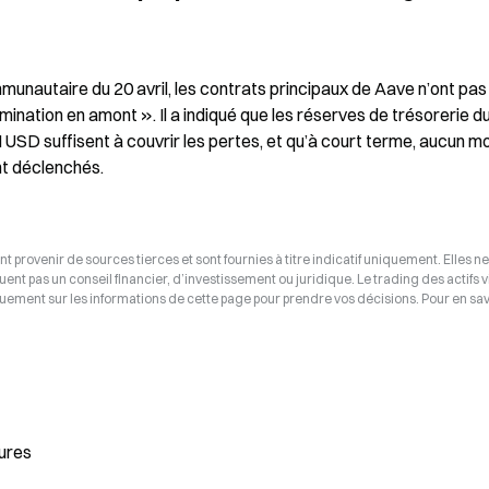
munautaire du 20 avril, les contrats principaux de Aave n’ont pas 
ation en amont ». Il a indiqué que les réserves de trésorerie du
USD suffisent à couvrir les pertes, et qu’à court terme, aucun mo
nt déclenchés.
t provenir de sources tierces et sont fournies à titre indicatif uniquement. Elles ne
tuent pas un conseil financier, d’investissement ou juridique. Le trading des actifs v
uement sur les informations de cette page pour prendre vos décisions. Pour en savo
ures