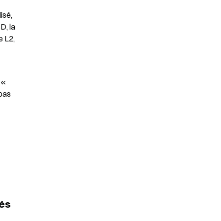
sé, 
, la 
 L2, 
« 
pas 
és 