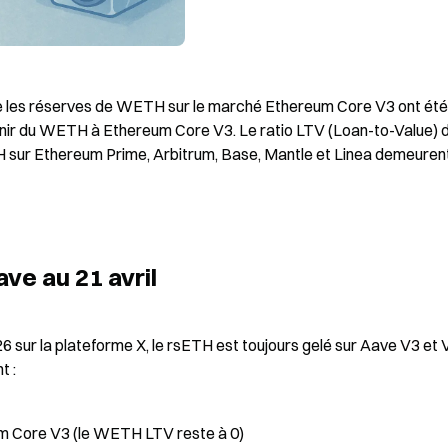
que les réserves de WETH sur le marché Ethereum Core V3 ont été 
urnir du WETH à Ethereum Core V3. Le ratio LTV (Loan-to-Value) d
sur Ethereum Prime, Arbitrum, Base, Mantle et Linea demeurent
ave au 21 avril
6 sur la plateforme X, le rsETH est toujours gelé sur Aave V3 et V
t :
m Core V3 (le WETH LTV reste à 0)