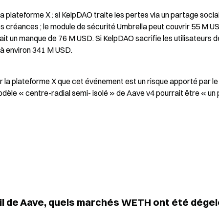
plateforme X : si KelpDAO traite les pertes via un partage sociali
créances ; le module de sécurité Umbrella peut couvrir 55 M USD
ait un manque de 76 M USD. Si KelpDAO sacrifie les utilisateurs de
 à environ 341 M USD.
r la plateforme X que cet événement est un risque apporté par le 
odèle « centre-radial semi- isolé » de Aave v4 pourrait être « un 
vril de Aave, quels marchés WETH ont été dégel