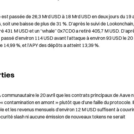
 est passée de 26,3 Mrd USD à 18 Mrd USD en deux jours du 19 a
, soit une baisse de plus de 31 %. D’après le suivi de Lookonchain, 
ré 431 M USD et un “whale” 0x7CD0 a retiré 405,7 M USD. D’après
passé d’environ 114 USD avant l’attaque à environ 93 USD le 20 avr
 14,99 %, et l’APY des dépôts a atteint 13,39 %.
rties
 communautaire le 20 avril que les contrats principaux de Aave n’
contamination en amont » plutôt que d’une faille du protocole. Il 
le et les revenus mensuels d’environ 12 M USD suffisent à couvrir 
curité slash ni aucune émission de nouveaux tokens ne serait 