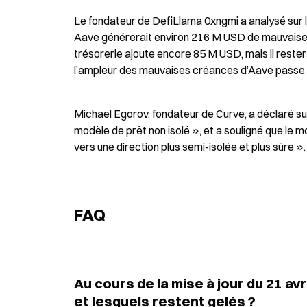
Le fondateur de DefiLlama 0xngmi a analysé sur la 
Aave générerait environ 216 M USD de mauvaises 
trésorerie ajoute encore 85 M USD, mais il rester
l’ampleur des mauvaises créances d’Aave passe
Michael Egorov, fondateur de Curve, a déclaré su
modèle de prêt non isolé », et a souligné que le m
vers une direction plus semi-isolée et plus sûre ».
FAQ
Au cours de la mise à jour du 21 a
et lesquels restent gelés ?