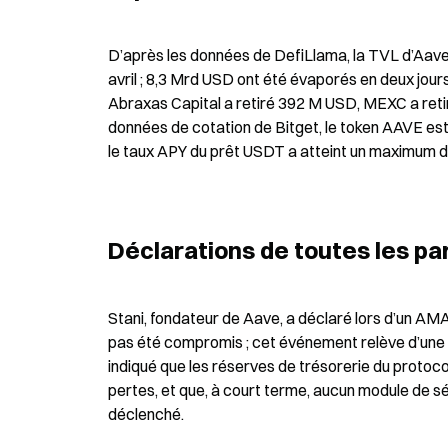
D’après les données de DefiLlama, la TVL d’Aave
avril ; 8,3 Mrd USD ont été évaporés en deux jours
Abraxas Capital a retiré 392 M USD, MEXC a reti
données de cotation de Bitget, le token AAVE est 
le taux APY du prêt USDT a atteint un maximum de
Déclarations de toutes les pa
Stani, fondateur de Aave, a déclaré lors d’un AMA
pas été compromis ; cet événement relève d’une « 
indiqué que les réserves de trésorerie du protoco
pertes, et que, à court terme, aucun module de sé
déclenché.