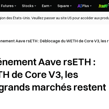
Futures
Stocks
Earn
Square
Plus
égion des États-Unis. Veuillez passer au site US pour accéder aux produ
événement Aave rsETH : Déblocage du WETH de Core V3, les
vénement Aave rsETH :
H de Core V3, les
 grands marchés restent