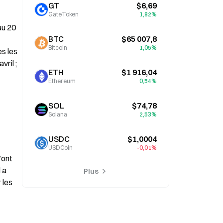
GT
$6,69
GateToken
1,82%
u 20 
BTC
$65 007,8
Bitcoin
1,05%
 les 
il ; 
ETH
$1 916,04
Ethereum
0,54%
SOL
$74,78
Solana
2,53%
USDC
$1,0004
USDCoin
-0,01%
ont 
a 
Plus
les 