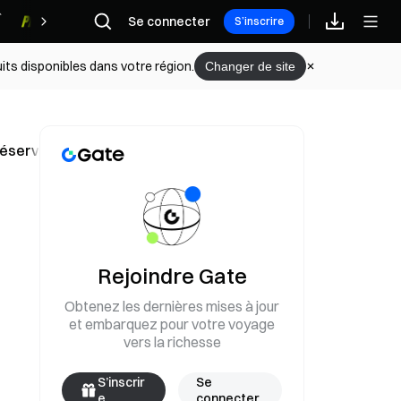
Se connecter
Récompenses
S’inscrire
its disponibles dans votre région.
Changer de site
 réserves des cinq grands marchés restent gelées
Rejoindre Gate
Obtenez les dernières mises à jour
et embarquez pour votre voyage
vers la richesse
S’inscrir
Se
e
connecter