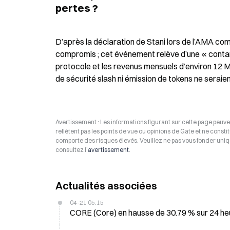
pertes ?
D’après la déclaration de Stani lors de l’AMA com
compromis ; cet événement relève d’une « contamin
protocole et les revenus mensuels d’environ 12 M 
de sécurité slash ni émission de tokens ne seraie
Avertissement : Les informations figurant sur cette page peuven
reflètent pas les points de vue ou opinions de Gate et ne consti
comporte des risques élevés. Veuillez ne pas vous fonder uniq
consultez l’
avertissement
.
Actualités associées
04-21 05:15
CORE (Core) en hausse de 30.79 % sur 24 he