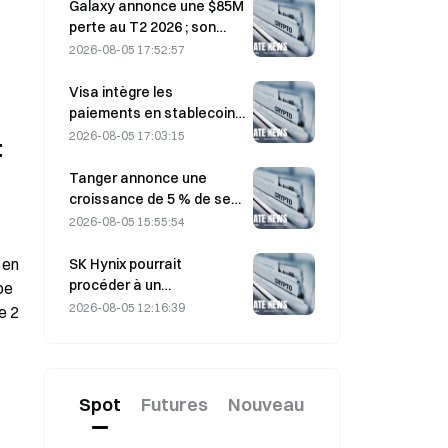
moteur BE-4
Galaxy annonce une $85M
perte au T2 2026 ; son
chiffre d’affaires est
2026-08-05 17:52:57
inférieur de 300 millions de
dollars aux prévisions, et
Visa intègre les
son action chute de 7,23
paiements en stablecoins
%
à Visa Direct grâce à un
2026-08-05 17:03:15
t
partenariat avec Zero
Hash
Tanger annonce une
croissance de 5 % de ses
ventes, portée par le
2026-08-05 15:55:54
tourisme lié à la Coupe du
monde en juin-juillet
en 
SK Hynix pourrait
procéder à un
e 
fractionnement de ses
2026-08-05 12:16:39
 2 
actions alors que le cours
s’envole, un dirigeant
jugeant cette possibilité «
pas impossible ».
Spot
Futures
Nouveau