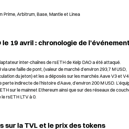
 Prime, Arbitrum, Base, Mantle et Linea
le 19 avril : chronologie de l’événemen
’adaptateur inter-chaînes de rsETH de Kelp DAO a été attaqué. 
a une faille de pont, (valeur de marché d’environ 293,7 M USD, 
ulation du jeton) et les a déposés sur les marchés Aave V3 et V4 
 perte indirecte de l’histoire d’Aave, d’environ 200 M USD. L’équip
sETH sur le mainnet Ethereum ainsi que sur des réseaux de couche
e le rsETH LTV à 0.
 sur la TVL et le prix des tokens