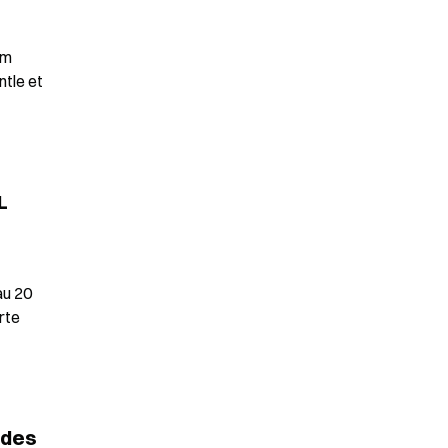
m 
le et 
 
u 20 
te 
des 