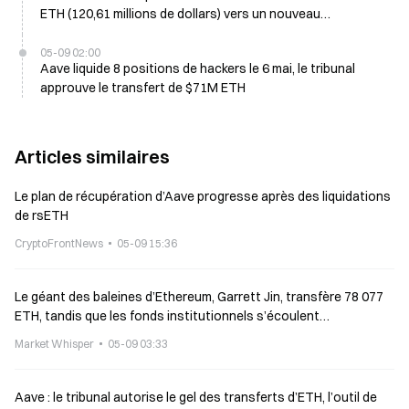
ETH (120,61 millions de dollars) vers un nouveau
portefeuille après 3 ans d’inactivité
05-09 02:00
Aave liquide 8 positions de hackers le 6 mai, le tribunal
approuve le transfert de $71M ETH
Articles similaires
Le plan de récupération d’Aave progresse après des liquidations
de rsETH
CryptoFrontNews
05-09 15:36
Le géant des baleines d’Ethereum, Garrett Jin, transfère 78 077
ETH, tandis que les fonds institutionnels s’écoulent
simultanément
Market Whisper
05-09 03:33
Aave : le tribunal autorise le gel des transferts d’ETH, l’outil de