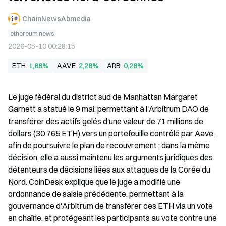
ChainNewsAbmedia
ethereum news
2026-05-10 00:28:15
ETH
1,68%
AAVE
2,28%
ARB
0,28%
Le juge fédéral du district sud de Manhattan Margaret 
Garnett a statué le 9 mai, permettant à l'Arbitrum DAO de 
transférer des actifs gelés d'une valeur de 71 millions de 
dollars (30 765 ETH) vers un portefeuille contrôlé par Aave, 
afin de poursuivre le plan de recouvrement ; dans la même 
décision, elle a aussi maintenu les arguments juridiques des 
détenteurs de décisions liées aux attaques de la Corée du 
Nord. CoinDesk explique que le juge a modifié une 
ordonnance de saisie précédente, permettant à la 
gouvernance d'Arbitrum de transférer ces ETH via un vote 
en chaîne, et protégeant les participants au vote contre une 