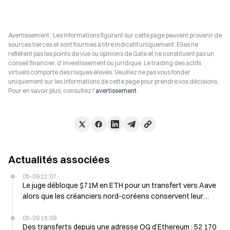
Avertissement : Les informations figurant sur cette page peuvent provenir de
sources tierces et sont fournies à titre indicatif uniquement. Elles ne
reflètent pas les points de vue ou opinions de Gate et ne constituent pas un
conseil financier, d’investissement ou juridique. Le trading des actifs
virtuels comporte des risques élevés. Veuillez ne pas vous fonder
uniquement sur les informations de cette page pour prendre vos décisions.
Pour en savoir plus, consultez l’
avertissement
.
Actualités associées
05-09 22:07
Le juge débloque $71M en ETH pour un transfert vers Aave
alors que les créanciers nord-coréens conservent leur
demande juridique
05-09 15:09
Des transferts depuis une adresse OG d’Ethereum : 52 170