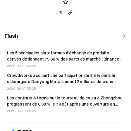
Flash
Les 5 principales plateformes d’échange de produits
dérivés détiennent 79,36 % des parts de marché ; Binance
domine avec 46,98 %
2026-08-07 05:25
Crowdworks acquiert une participation de 4,8 % dans le
sidérurgiste Daeyang Metals pour 12 milliards de wons
2026-08-07 05:25
Les contrats à terme sur le tourteau de colza à Zhengzhou
progressent de 0,38 % le 7 août après une ouverture en
baisse.
2026-08-07 05:25