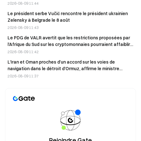
israélienne Irregular mise en cause
2026-08-09 11:44
Le président serbe Vučić rencontre le président ukrainien
Zelensky à Belgrade le 8 août
2026-08-09 11:43
Le PDG de VALR avertit que les restrictions proposées par
l’Afrique du Sud sur les cryptomonnaies pourraient affaiblir
la supervision réglementaire ; commentaires ouverts
2026-08-09 11:42
jusqu’au 30 septembre.
L’Iran et Oman proches d’un accord sur les voies de
navigation dans le détroit d’Ormuz, affirme le ministre
iranien des Affaires étrangères, Abbas Araghchi
2026-08-09 11:37
Rejoindre Gate