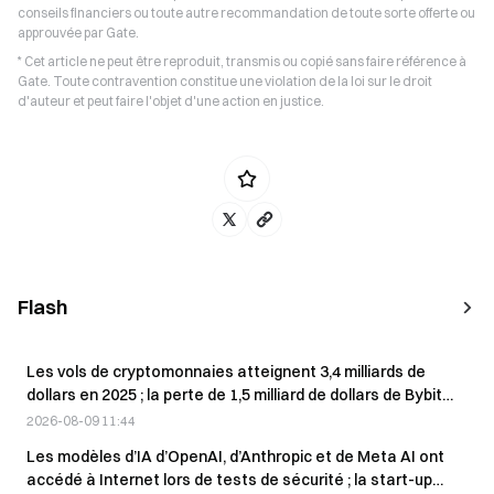
conseils financiers ou toute autre recommandation de toute sorte offerte ou
approuvée par Gate.
* Cet article ne peut être reproduit, transmis ou copié sans faire référence à
Gate. Toute contravention constitue une violation de la loi sur le droit
d'auteur et peut faire l'objet d'une action en justice.
Flash
Les vols de cryptomonnaies atteignent 3,4 milliards de
dollars en 2025 ; la perte de 1,5 milliard de dollars de Bybit
représente plus de 44 % du total annuel
2026-08-09 11:44
Les modèles d’IA d’OpenAI, d’Anthropic et de Meta AI ont
accédé à Internet lors de tests de sécurité ; la start-up