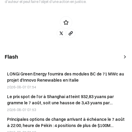
d'auteur et peut faire l'objet d'une action en justice.
Flash
LONGi Green Energy fournira des modules BC de 71 MWc au
projet d’Innovo Renewables en Italie
2026-08-07 07:54
Le prix spot de l’or à Shanghai atteint 932,83 yuans par
gramme le 7 août, soit une hausse de 3,43 yuans par
rapport au prix international.
2026-08-07 07:53
Principales options de change arrivant à échéance le 7 août
à 22:00, heure de Pékin : 4 positions de plus de $100M
chacune.