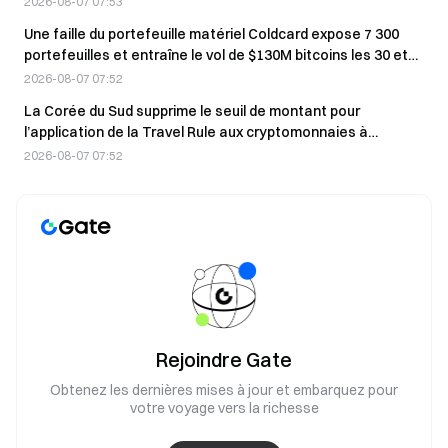
2026-08-07 07:53
Une faille du portefeuille matériel Coldcard expose 7 300
portefeuilles et entraîne le vol de $130M bitcoins les 30 et
31 juil.
2026-08-07 07:52
La Corée du Sud supprime le seuil de montant pour
l’application de la Travel Rule aux cryptomonnaies à
compter du 20 août.
2026-08-07 07:52
Rejoindre Gate
Obtenez les dernières mises à jour et embarquez pour
votre voyage vers la richesse