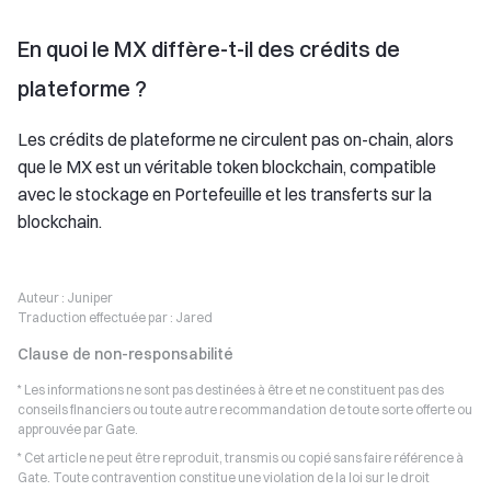
En quoi le MX diffère-t-il des crédits de
plateforme ?
Les crédits de plateforme ne circulent pas on-chain, alors
que le MX est un véritable token blockchain, compatible
avec le stockage en Portefeuille et les transferts sur la
blockchain.
Auteur :
Juniper
Traduction effectuée par :
Jared
Clause de non-responsabilité
* Les informations ne sont pas destinées à être et ne constituent pas des
conseils financiers ou toute autre recommandation de toute sorte offerte ou
approuvée par Gate.
* Cet article ne peut être reproduit, transmis ou copié sans faire référence à
Gate. Toute contravention constitue une violation de la loi sur le droit