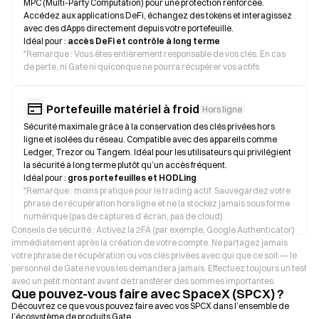
MPC (Multi-Party Computation) pour une protection renforcée.
Accédez aux applications DeFi, échangez des tokens et interagissez
avec des dApps directement depuis votre portefeuille.
Idéal pour :
accès DeFi et contrôle à long terme
*
Remarque : Vous êtes entièrement responsable de vos clés. En cas
de perte, ni Gate ni quiconque ne pourra récupérer vos actifs.
Portefeuille matériel à froid
Hors ligne
Sécurité maximale grâce à la conservation des clés privées hors
ligne et isolées du réseau. Compatible avec des appareils comme
Ledger, Trezor ou Tangem. Idéal pour les utilisateurs qui privilégient
la sécurité à long terme plutôt qu’un accès fréquent.
Idéal pour :
gros portefeuilles et HODLing
*
Remarque : moins pratique pour le trading actif. Sauvegardez votre
phrase de récupération hors ligne et ne la stockez jamais sous forme
numérique (pas de captures d’écran, pas de cloud).
Conseils de sécurité : Activez la 2FA (par exemple, Google Authenticator)
immédiatement après la création de votre compte. Ne partagez jamais
votre phrase de récupération ou vos clés privées avec qui que ce soit — le
personnel de Gate ne vous les demandera jamais. Effectuez toujours un test
avec un petit montant avant de transférer des sommes importantes.
Que pouvez-vous faire avec SpaceX (SPCX) ?
Découvrez ce que vous pouvez faire avec vos SPCX dans l’ensemble de
l’écosystème de produits Gate.