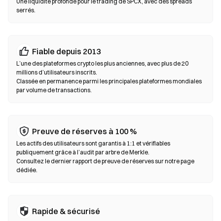
Une liquidité profonde pour le trading de SPCX, avec des spreads
toujours votre phrase seed et vérifiez les adresses de contrat
serrés.
avant de confirmer une transaction.
Échanges décentralisés (DEX)
Fiable depuis 2013
Tradez en peer-to-peer sans intermédiaires. Les DEX utilisent
des smart contracts pour exécuter les swaps on-chain, sans
L’une des plateformes crypto les plus anciennes, avec plus de 20
millions d’utilisateurs inscrits.
inscription ni vérification d’identité. Connectez un wallet
Classée en permanence parmi les principales plateformes mondiales
compatible, sélectionnez votre paire de tokens, définissez la
par volume de transactions.
tolérance de slippage puis confirmez le swap. Des frais de gas
s’appliquent et les prix peuvent différer des marchés centralisés
en raison de la profondeur de liquidité. La majorité de l’activité
sur les DEX se déroule sur des blockchains compatibles EVM
Preuve de réserves à 100 %
comme Ethereum, BNB Chain et Polygon.
Les actifs des utilisateurs sont garantis à 1:1 et vérifiables
publiquement grâce à l’audit par arbre de Merkle.
Consultez le dernier rapport de preuve de réserves sur notre page
dédiée.
Rapide & sécurisé