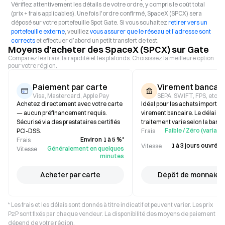
Vérifiez attentivement les détails de votre ordre, y compris le coût total
(prix + frais applicables). Une fois l'ordre confirmé, SpaceX (SPCX) sera
déposé sur votre portefeuille Spot Gate. Si vous souhaitez
retirer vers un
portefeuille externe
, veuillez
vous assurer que le réseau et l’adresse sont
corrects
et effectuer d’abord un petit transfert de test.
Moyens d’acheter des SpaceX (SPCX) sur Gate
Comparez les frais, la rapidité et les plafonds. Choisissez la meilleure option
pour votre région.
Paiement par carte
Virement bancair
Visa, Mastercard, Apple Pay
SEPA, SWIFT, FPS, etc.
Achetez directement avec votre carte
Idéal pour les achats importan
— aucun préfinancement requis.
virement bancaire. Le délai de
Sécurisé via des prestataires certifiés
traitement varie selon la banq
Faible / Zéro (variabl
PCI-DSS.
Frais
Environ 1 à 5 %*
Frais
1 à 3 jours ouvrés (
Vitesse
Généralement en quelques
Vitesse
minutes
Acheter par carte
Dépôt de monnaie f
* Les frais et les délais sont donnés à titre indicatif et peuvent varier. Les prix
P2P sont fixés par chaque vendeur. La disponibilité des moyens de paiement
dépend de votre région.