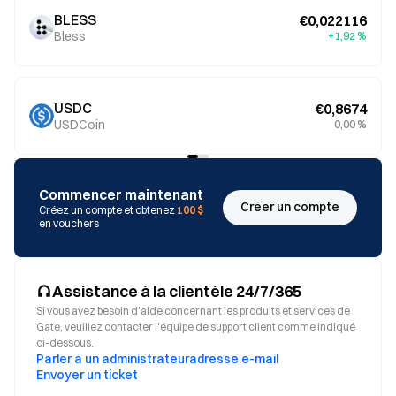
BLESS
€0,022116
Bless
+1,92 %
USDC
€0,8674
USDCoin
0,00 %
Commencer maintenant
Créer un compte
Créez un compte et obtenez
100 $
en vouchers
Assistance à la clientèle 24/7/365
Si vous avez besoin d'aide concernant les produits et services de
Gate, veuillez contacter l'équipe de support client comme indiqué
ci-dessous.
Parler à un administrateur
adresse e-mail
Envoyer un ticket