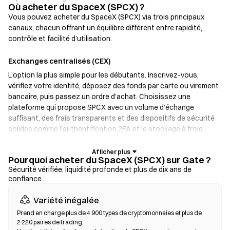
Où acheter du SpaceX (SPCX) ?
Vous pouvez acheter du SpaceX (SPCX) via trois principaux
canaux, chacun offrant un équilibre différent entre rapidité,
contrôle et facilité d’utilisation.
Exchanges centralisés (CEX)
L’option la plus simple pour les débutants. Inscrivez-vous,
vérifiez votre identité, déposez des fonds par carte ou virement
bancaire, puis passez un ordre d’achat. Choisissez une
plateforme qui propose SPCX avec un volume d’échange
suffisant, des frais transparents et des dispositifs de sécurité
solides comme l’authentification 2FA et le stockage à froid.
Portefeuilles crypto
Pourquoi acheter du SpaceX (SPCX) sur Gate ?
Pour les utilisateurs qui privilégient l’auto-garde. Les
Sécurité vérifiée, liquidité profonde et plus de dix ans de
confiance.
portefeuilles non custodial vous permettent de conserver vos
clés privées et d’échanger des tokens directement depuis
Variété inégalée
l’interface du portefeuille. Certains portefeuilles prennent aussi
en charge un on-ramp fiat, permettant d’acheter des SPCX par
Prend en charge plus de 4 900 types de cryptomonnaies et plus de
2 220 paires de trading.
carte bancaire sans passer par un exchange. Sauvegardez