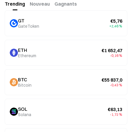
Trending
Nouveau
Gagnants
GT
€5,76
GateToken
+2,46 %
ETH
€1 652,47
Ethereum
-0,16 %
BTC
€55 837,0
Bitcoin
-0,43 %
SOL
€63,13
Solana
-1,72 %