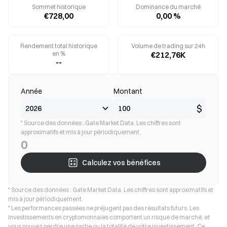
Sommet historique
Dominance du marché
€728,00
0,00 %
Rendement total historique
Volume de trading sur 24h
en %
€212,76K
--
Année
Montant
$
* Source des données : Gate Market Data. Les chiffres sont
approximatifs et mis à jour périodiquement.
0
Calculez vos bénéfices
* Source des données : Gate Market Data. Les chiffres sont approximatifs et
mis à jour périodiquement.
* Les performances passées ne préjugent pas des résultats futurs. Les
investissements en cryptomonnaies comportent un risque de marché, et
vous pouvez perdre une partie ou la totalité de votre investissement. Ce