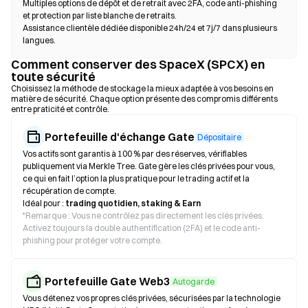
Multiples options de dépôt et de retrait avec 2FA, code anti-phishing
et protection par liste blanche de retraits.
Assistance clientèle dédiée disponible 24h/24 et 7j/7 dans plusieurs
langues.
Comment conserver des SpaceX (SPCX) en
toute sécurité
Choisissez la méthode de stockage la mieux adaptée à vos besoins en
matière de sécurité. Chaque option présente des compromis différents
entre praticité et contrôle.
Portefeuille d'échange Gate
Dépositaire
Vos actifs sont garantis à 100 % par des réserves, vérifiables
publiquement via Merkle Tree. Gate gère les clés privées pour vous,
ce qui en fait l’option la plus pratique pour le trading actif et la
récupération de compte.
Idéal pour :
trading quotidien, staking & Earn
*
Remarque : Vous ne contrôlez pas directement les clés privées.
Activez toujours la double authentification (2FA) et le code anti-
phishing pour protéger votre compte.
Portefeuille Gate Web3
Autogarde
Vous détenez vos propres clés privées, sécurisées par la technologie