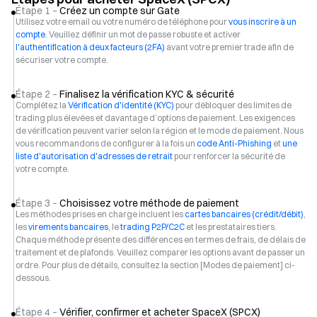
Étape 1 –
Créez un compte sur Gate
Utilisez votre email ou votre numéro de téléphone pour
vous inscrire à un
compte
. Veuillez définir un mot de passe robuste et activer
l'authentification à deux facteurs (2FA)
avant votre premier trade afin de
sécuriser votre compte.
Étape 2 –
Finalisez la vérification KYC & sécurité
Complétez la
Vérification d'identité (KYC)
pour débloquer des limites de
trading plus élevées et davantage d’options de paiement. Les exigences
de vérification peuvent varier selon la région et le mode de paiement. Nous
vous recommandons de configurer à la fois un
code Anti-Phishing
et
une
liste d'autorisation d'adresses de retrait
pour renforcer la sécurité de
votre compte.
Étape 3 –
Choisissez votre méthode de paiement
Les méthodes prises en charge incluent les
cartes bancaires (crédit/débit)
,
les
virements bancaires
, le
trading P2P/C2C
et les prestataires tiers.
Chaque méthode présente des différences en termes de frais, de délais de
traitement et de plafonds. Veuillez comparer les options avant de passer un
ordre. Pour plus de détails, consultez la section [Modes de paiement] ci-
dessous.
Étape 4 –
Vérifier, confirmer et acheter SpaceX (SPCX)