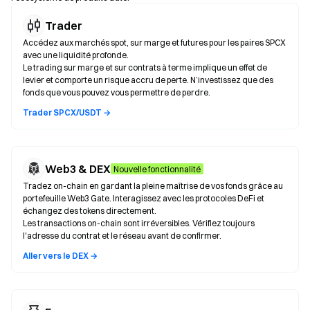
Trader
Accédez aux marchés spot, sur marge et futures pour les paires SPCX
avec une liquidité profonde.
Le trading sur marge et sur contrats à terme implique un effet de
levier et comporte un risque accru de perte. N’investissez que des
fonds que vous pouvez vous permettre de perdre.
Trader SPCX/USDT →
Web3 & DEX
Nouvelle fonctionnalité
Tradez on-chain en gardant la pleine maîtrise de vos fonds grâce au
portefeuille Web3 Gate. Interagissez avec les protocoles DeFi et
échangez des tokens directement.
Les transactions on-chain sont irréversibles. Vérifiez toujours
l'adresse du contrat et le réseau avant de confirmer.
Aller vers le DEX →