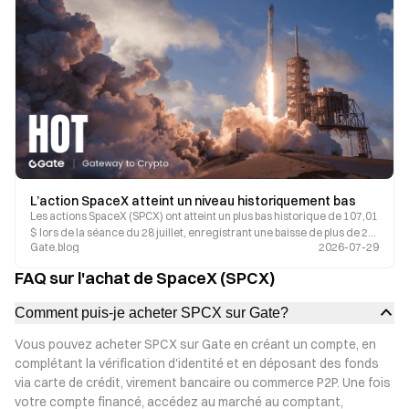
L’action SpaceX atteint un niveau historiquement bas
Les actions SpaceX (SPCX) ont atteint un plus bas historique de 107,01
$ lors de la séance du 28 juillet, enregistrant une baisse de plus de 20
Gate.blog
2026-07-29
% par rapport à leur prix d’introduction en bourse. Avec 910 millions
d’actions devant être débloquées le 6 août, les débats autour des
FAQ sur l'achat de SpaceX (SPCX)
investissements en capital dans l’IA et des perspectives
commerciales de Starlink conduisen
Comment puis-je acheter SPCX sur Gate?
Vous pouvez acheter SPCX sur Gate en créant un compte, en
complétant la vérification d'identité et en déposant des fonds
via carte de crédit, virement bancaire ou commerce P2P. Une fois
votre compte financé, accédez au marché au comptant,