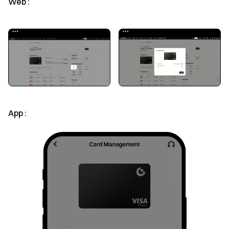
Web :
App :