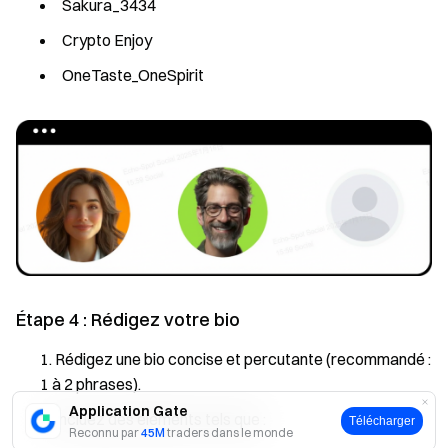
Sakura_3434
Crypto Enjoy
OneTaste_OneSpirit
Étape 4 : Rédigez votre bio
Rédigez une bio concise et percutante (recommandé :
1 à 2 phrases).
Application Gate
Incluez des éléments tels que :
Télécharger
Reconnu par
45M
traders dans le monde