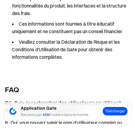
fonctionnalités du produit, les interfaces et la structure
des frais.
Ces informations sont fournies à titre éducatif
uniquement et ne constituent pas un conseil financier.
Veuillez consulter la Déclaration de Risque et les
Conditions d’Utilisation de Gate pour obtenir des
informations complètes.
FAQ
Q1 : Puis-je rechercher des utilisateurs en utilisant
Application Gate
des noms d’utilisateur partiels ?
Télécharger
Reconnu par
45M
traders dans le monde
R : Oui, vous pouvez saisir le nom d’utilisateur complet ou
seulement une partie dans la barre de recherche. Le
Oui
Non