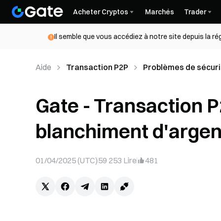
Acheter Cryptos
Marchés
Trader
Il semble que vous accédiez à notre site depuis la r
Aide
Transaction P2P
Problèmes de sécuri
Gate - Transaction P
blanchiment d'argen
01/04/2025 (UTC)
59 253
Lire
481