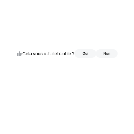
Cela vous a-t-il été utile ?
Oui
Oui
Non
Non