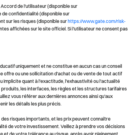
 Accord de l'utilisateur (disponible sur
ue de confidentialité (disponible sur
nt sur les risques (disponible sur
https://www.gate.com/risk-
tes affichées sur le site officiel. Si l'utilisateur ne consent pas
t éducatif uniquement et ne constitue en aucun cas un conseil
ne offre ou une sollicitation d'achat ou de vente de tout actif
plicite quant à l'exactitude, l'exhaustivité ou l'actualité
oduits, les interfaces, les règles et les structures tarifaires
illez vous référer aux dernières annonces ainsi qu'aux
ir les détails les plus précis.
es risques importants, et les prix peuvent connaître
lité de votre investissement. Veillez à prendre vos décisions
re et de votre tolérance au risque, après avoir pleinement