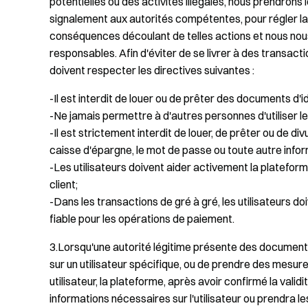
potentielles ou des activités illégales, nous prendrons
signalement aux autorités compétentes, pour régler l
conséquences découlant de telles actions et nous nous
responsables. Afin d'éviter de se livrer à des transaction
doivent respecter les directives suivantes :
-Il est interdit de louer ou de prêter des documents d'ide
-Ne jamais permettre à d'autres personnes d'utiliser le 
-Il est strictement interdit de louer, de prêter ou de divu
caisse d'épargne, le mot de passe ou toute autre infor
-Les utilisateurs doivent aider activement la plateform
client;
-Dans les transactions de gré à gré, les utilisateurs doi
fiable pour les opérations de paiement.
3.Lorsqu'une autorité légitime présente des documen
sur un utilisateur spécifique, ou de prendre des mesures
utilisateur, la plateforme, après avoir confirmé la valid
informations nécessaires sur l'utilisateur ou prendr