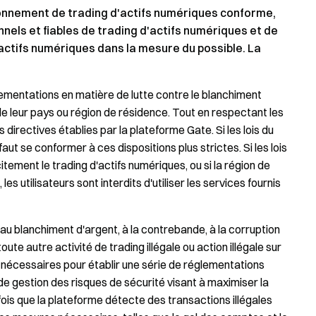
ronnement de trading d'actifs numériques conforme,
nnels et fiables de trading d'actifs numériques et de
'actifs numériques dans la mesure du possible. La
glementations en matière de lutte contre le blanchiment
e leur pays ou région de résidence. Tout en respectant les
s directives établies par la plateforme Gate. Si les lois du
l faut se conformer à ces dispositions plus strictes. Si les lois
icitement le trading d'actifs numériques, ou si la région de
les utilisateurs sont interdits d'utiliser les services fournis
r au blanchiment d'argent, à la contrebande, à la corruption
te autre activité de trading illégale ou action illégale sur
 nécessaires pour établir une série de réglementations
e gestion des risques de sécurité visant à maximiser la
 fois que la plateforme détecte des transactions illégales