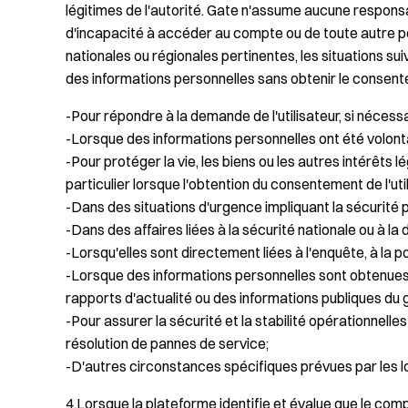
légitimes de l'autorité. Gate n'assume aucune responsabil
d'incapacité à accéder au compte ou de toute autre pe
nationales ou régionales pertinentes, les situations su
des informations personnelles sans obtenir le consentem
-Pour répondre à la demande de l'utilisateur, si nécessa
-Lorsque des informations personnelles ont été volonta
-Pour protéger la vie, les biens ou les autres intérêts 
particulier lorsque l'obtention du consentement de l'utili
-Dans des situations d'urgence impliquant la sécurité pu
-Dans des affaires liées à la sécurité nationale ou à la
-Lorsqu'elles sont directement liées à l'enquête, à la po
-Lorsque des informations personnelles sont obtenues à
rapports d'actualité ou des informations publiques du
-Pour assurer la sécurité et la stabilité opérationnelle
résolution de pannes de service;
-D'autres circonstances spécifiques prévues par les lo
4.Lorsque la plateforme identifie et évalue que le compo