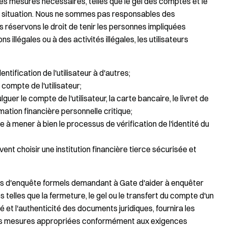
 les mesures nécessaires, telles que le gel des comptes et le
a situation. Nous ne sommes pas responsables des
 réservons le droit de tenir les personnes impliquées
s illégales ou à des activités illégales, les utilisateurs
ntification de l'utilisateur à d'autres;
compte de l'utilisateur;
lguer le compte de l'utilisateur, la carte bancaire, le livret de
mation financière personnelle critique;
e à mener à bien le processus de vérification de l'identité du
vent choisir une institution financière tierce sécurisée et
ts d'enquête formels demandant à Gate d'aider à enquêter
 telles que la fermeture, le gel ou le transfert du compte d'un
ité et l'authenticité des documents juridiques, fournira les
a les mesures appropriées conformément aux exigences