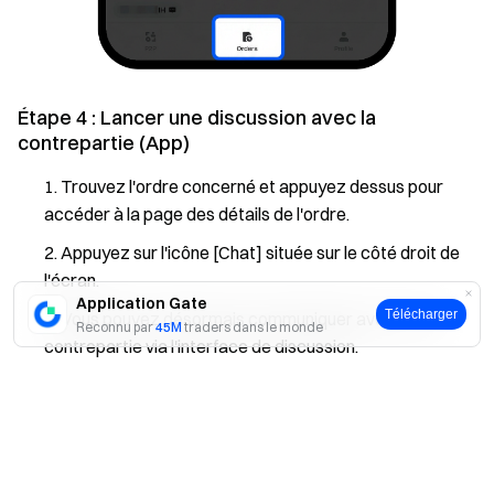
Étape 4 : Lancer une discussion avec la
contrepartie (App)
Trouvez l'ordre concerné et appuyez dessus pour
accéder à la page des détails de l'ordre.
Appuyez sur l'icône [Chat] située sur le côté droit de
l'écran.
Application Gate
Télécharger
Vous pouvez désormais communiquer avec votre
Reconnu par
45M
traders dans le monde
contrepartie via l'interface de discussion.
Oui
Non