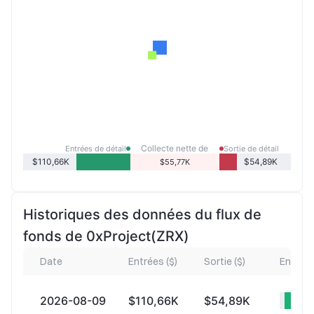
Collecte nette de
Entrées de détail
Sortie de détail
détail
$110,66K
$54,89K
$55,77K
Historiques des données du flux de
fonds de 0xProject(ZRX)
Date
Entrées ($)
Sortie ($)
Entrées
2026-08-09
$110,66K
$54,89K
+$