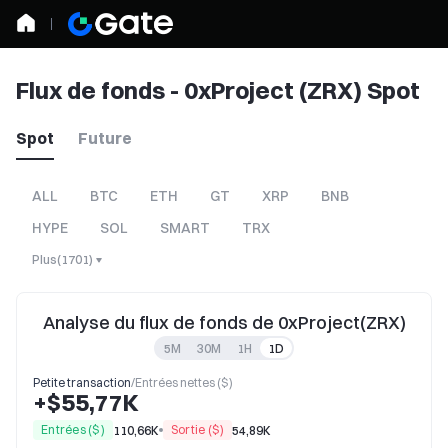
Flux de fonds - 0xProject (ZRX) Spot
Spot
Future
ALL
BTC
ETH
GT
XRP
BNB
HYPE
SOL
SMART
TRX
Plus
(
1701
)
Analyse du flux de fonds de 0xProject(ZRX)
5M
30M
1H
1D
Petite transaction
/
Entrées nettes ($)
+$55,77K
Entrées ($)
Sortie ($)
110,66K
54,89K