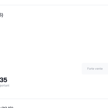
S)
Forte vente
,35
portant