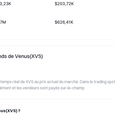
3,23K
$203,72K
67M
$626,41K
onds de Venus(XVS)
 temps réel de XVS au prix actuel du marché. Dans le trading spot
ément et les vendeurs sont payés sur-le-champ.
nus(XVS) ?