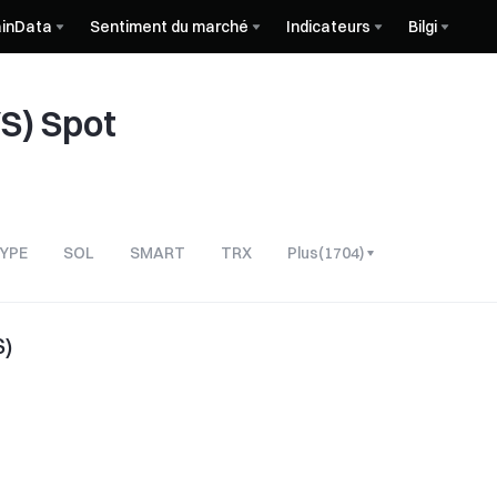
inData
Sentiment du marché
Indicateurs
Bilgi
S) Spot
YPE
SOL
SMART
TRX
Plus
(
1704
)
S)