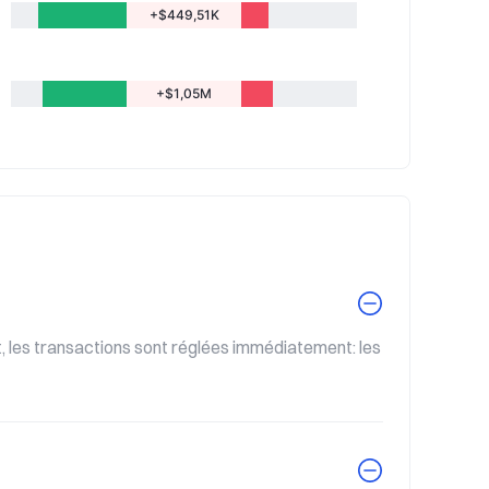
+$449,51K
+$1,05M
, les transactions sont réglées immédiatement: les 