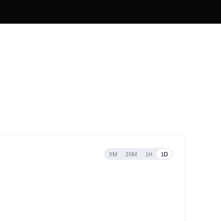
5M
30M
1H
1D