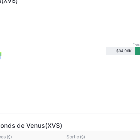
s(XVS)
Entr
$94,06K
 fonds de Venus(XVS)
es ($)
Sortie ($)