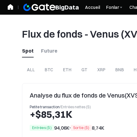
BigData
Accueil
Fonlar
Cha
Flux de fonds - Venus (XV
Spot
Future
ALL
BTC
ETH
GT
XRP
BNB
H
Analyse du flux de fonds de Venus(XV
Petite transaction
/
Entrées nettes ($)
+$85,31K
94,06K
8,74K
Entrées ($)
Sortie ($)