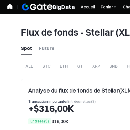
BigData
Accueil
Fonlar
Cha
Flux de fonds - Stellar (X
Spot
Future
ALL
BTC
ETH
GT
XRP
BNB
H
Analyse du flux de fonds de Stellar(XL
Transaction importante
/
Entrées nettes ($)
+$316,00K
316,00K
Entrées ($)