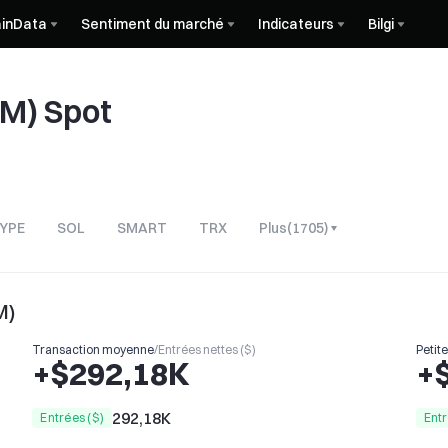
inData
Sentiment du marché
Indicateurs
Bilgi
LM) Spot
YPE
SOL
SMART
TRX
Plus
(
1705
)
M)
Transaction moyenne
/
Entrées nettes ($)
Petit
+$292,18K
+
292,18K
Entrées ($)
Entr