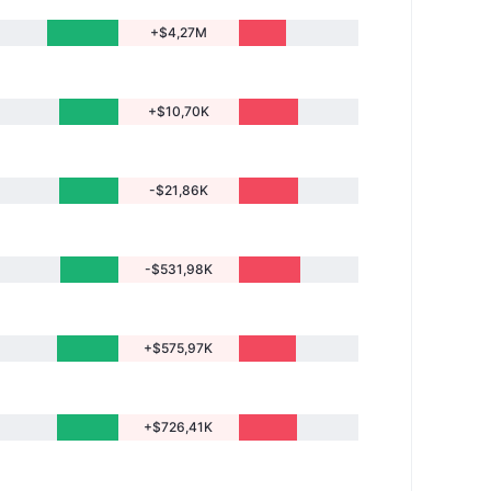
+$4,27M
+$10,70K
-$21,86K
-$531,98K
+$575,97K
+$726,41K