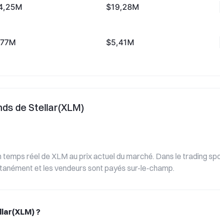
4,25M
$19,28M
,77M
$5,41M
nds de Stellar(XLM)
en temps réel de XLM au prix actuel du marché. Dans le trading sp
ntanément et les vendeurs sont payés sur-le-champ.
lar(XLM) ?