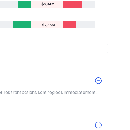
-$5,04M
+$2,35M
ot, les transactions sont réglées immédiatement: 