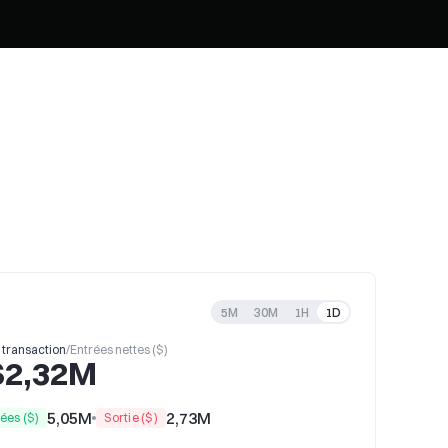
5M
30M
1H
1D
e transaction
/
Entrées nettes ($)
$2,32M
5,05M
2,73M
ées ($)
Sortie ($)