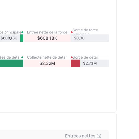
Sortie de force
ce principale
Entrée nette de la force
principale
principale
$608,18K
$608,18K
$0,00
ées de détail
Collecte nette de détail
Sortie de détail
$2,32M
$2,73M
Entrées nettes ($)