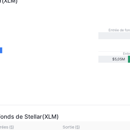
ar(XLM)
Entrée de for
Entr
$5,05M
fonds de Stellar(XLM)
rées ($)
Sortie ($)