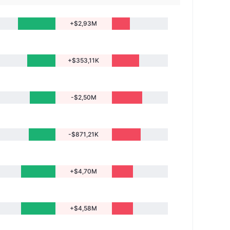
+$2,93M
+$353,11K
-$2,50M
-$871,21K
+$4,70M
+$4,58M