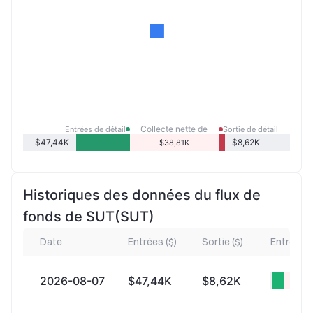
Collecte nette de
Entrées de détail
Sortie de détail
détail
$47,44K
$8,62K
$38,81K
Historiques des données du flux de
fonds de SUT(SUT)
Date
Entrées ($)
Sortie ($)
Entrées n
2026-08-07
$47,44K
$8,62K
+$38