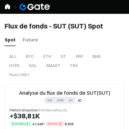
Flux de fonds - SUT (SUT) Spot
Spot
Future
ALL
BTC
ETH
GT
XRP
BNB
HYPE
SOL
SMART
TRX
Plus
(
1700
)
Analyse du flux de fonds de SUT(SUT)
5M
30M
1H
1D
Petite transaction
/
Entrées nettes ($)
+$38,81K
Entrées ($)
Sortie ($)
47,44K
8,62K