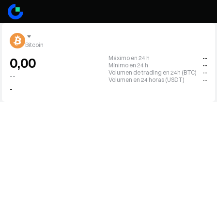
Bitcoin
Máximo en 24 h
--
0,00
Mínimo en 24 h
--
Volumen de trading en 24h (BTC)
--
--
Volumen en 24 horas (USDT)
--
-