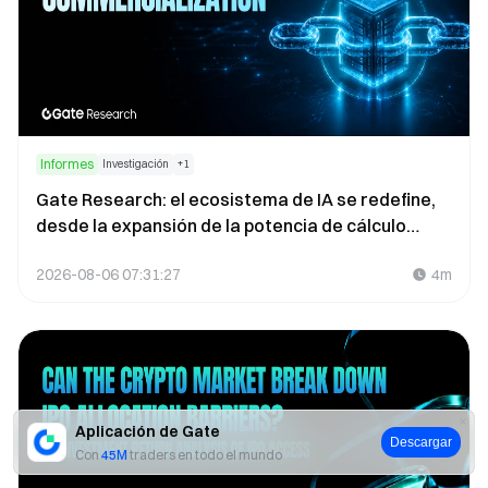
Informes
Investigación
+
1
Gate Research: el ecosistema de IA se redefine,
desde la expansión de la potencia de cálculo
hasta la comercialización
2026-08-06 07:31:27
4m
Aplicación de Gate
Descargar
Con
45M
traders en todo el mundo