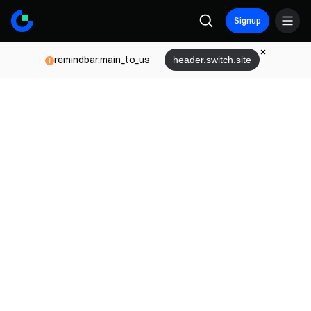
Signup
remindbar.main_to_us
header.switch.site