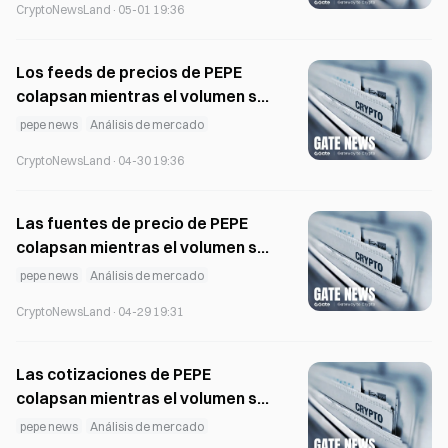
CryptoNewsLand
·
05-01 19:36
Los feeds de precios de PEPE
colapsan mientras el volumen se
mantiene activo en todos los
pepe news
Análisis de mercado
mercados
CryptoNewsLand
·
04-30 19:36
Las fuentes de precio de PEPE
colapsan mientras el volumen se
mantiene activo en todos los
pepe news
Análisis de mercado
mercados
CryptoNewsLand
·
04-29 19:31
Las cotizaciones de PEPE
colapsan mientras el volumen se
mantiene activo en todos los
pepe news
Análisis de mercado
mercados