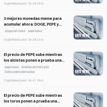
CryptoNewsLand
·
04-29 19:31
3 mejores monedas meme para
acumular ahora: DOGE, PEPE y
BONK
dogecoin news
pepe news
CryptoNewsLand
·
04-28 12:41
El precio de PEPE sube mientras
los alcistas ponen a prueba una
resistencia clave para la ruptura
pepe news
Análisis de mercado
Datos sobre derivados
CryptoNewsLand
·
04-27 19:41
El precio de PEPE sube mientras
los toros ponen a prueba una
resistencia clave para un