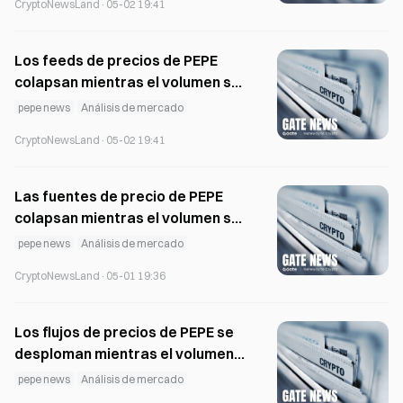
CryptoNewsLand
·
05-02 19:41
SHIB news
BNB news
uniswap news
Los feeds de precios de PEPE
colapsan mientras el volumen se
mantiene activo en todos los
pepe news
Análisis de mercado
mercados
CryptoNewsLand
·
05-02 19:41
Las fuentes de precio de PEPE
colapsan mientras el volumen se
mantiene activo en todos los
pepe news
Análisis de mercado
mercados
CryptoNewsLand
·
05-01 19:36
Los flujos de precios de PEPE se
desploman mientras el volumen
sigue activo en todos los
pepe news
Análisis de mercado
mercados