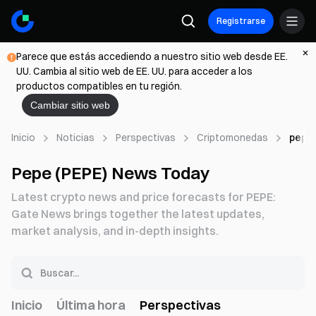
Registrarse
Parece que estás accediendo a nuestro sitio web desde EE.
UU. Cambia al sitio web de EE. UU. para acceder a los
productos compatibles en tu región.
Cambiar sitio web
Inicio
Noticias
Perspectivas
Criptomonedas
pepe
Pepe (PEPE) News Today
Latest crypto news and price forecasts for PEPE:
Gate News brings together the latest updates,
market analysis, and in-depth insights.
Inicio
Última hora
Perspectivas