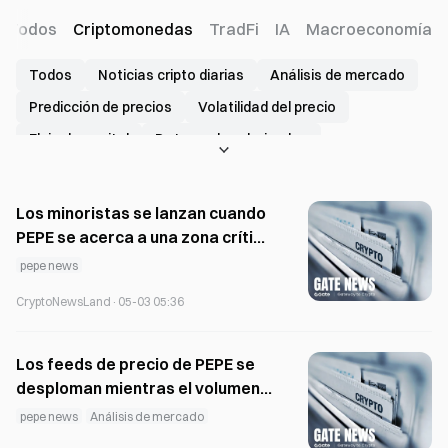
Todos
Criptomonedas
TradFi
IA
Macroeconomía
Todos
Noticias cripto diarias
Análisis de mercado
Predicción de precios
Volatilidad del precio
Flujo de capital
Datos sobre derivados
Mercado de predicción
Inversión y financiación
Avance del proyecto
Eventos del token
Los minoristas se lanzan cuando
Asociaciones y ecosistema
Riesgo de exchange
PEPE se acerca a una zona crítica
de ruptura
pepe news
Incidentes de seguridad
Datos on-chain
Informes del sector
Rankings y clasificaciones
CryptoNewsLand
·
05-03 05:36
Regulación y política
Acciones de ejecución
Los feeds de precio de PEPE se
bitcoin news
ethereum news
XRP news
desploman mientras el volumen
solana news
USDT news
USDC news
se mantiene activo en varios
pepe news
Análisis de mercado
dogecoin news
pi network news
pepe news
mercados