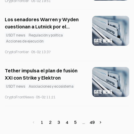
CryptoFrontier
·
05-02 19:51
Los senadores Warren y Wyden
cuestionan a Lutnick por el
préstamo de Tether al Children's
USDT news
Regulación y política
Trust
Acciones de ejecución
CryptoFrontier
·
05-02 13:37
Tether impulsa el plan de fusión
XXI con Strike y Elektron
USDT news
Asociaciones y ecosistema
CryptoFrontNews
·
05-02 11:21
1
2
3
4
5
49