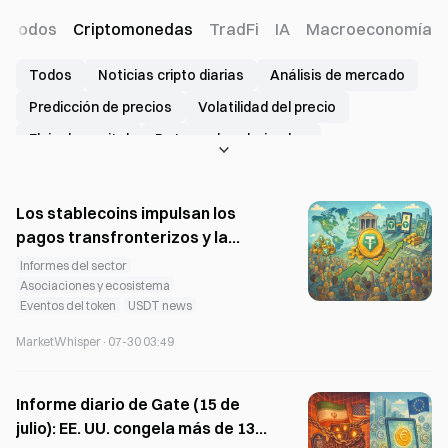
Todos
Criptomonedas
TradFi
IA
Macroeconomía
Todos
Noticias cripto diarias
Análisis de mercado
Predicción de precios
Volatilidad del precio
Flujo de capital
Datos sobre derivados
Mercado de predicción
Inversión y financiación
Avance del proyecto
Eventos del token
Los stablecoins impulsan los
Asociaciones y ecosistema
Riesgo de exchange
pagos transfronterizos y la
emisión de valores: 300 personas
Informes del sector
Incidentes de seguridad
Datos on-chain
en Tether generan 10 mil millones
Asociaciones y ecosistema
Informes del sector
Rankings y clasificaciones
Eventos del token
USDT news
de dólares en beneficios
Regulación y política
Acciones de ejecución
MarketWhisper
·
07-30 03:49
bitcoin news
ethereum news
XRP news
solana news
USDT news
USDC news
Informe diario de Gate (15 de
julio): EE. UU. congela más de 130
dogecoin news
pi network news
pepe news