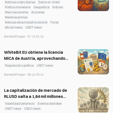
millones de activos digitales de
Noticias cripto diarias
Datos on-chain
SHIB news
BNB news
uniswap news
Irán; el BCE selecciona 36
Política monetaria
Geopolítica
Índices
Macroeconomía
Acciones
instituciones para pilotar el
Materias primas
“euro digital”
Noticias de la industria de la IA
Forex
bitcoin news
USDT news
MarketWhisper
·
07-15 01:32
WhiteBit EU obtiene la licencia
MiCA de Austria, aprovechando
antes del plazo del 1 de julio
Regulación y política
USDT news
MarketWhisper
·
06-22 03:41
La capitalización de mercado de
RLUSD salta a 1,64 mil millones
de dólares y asciende al puesto 9
Volatilidad del precio
Eventos del token
a nivel mundial, con un aumento
USDT news
USDC news