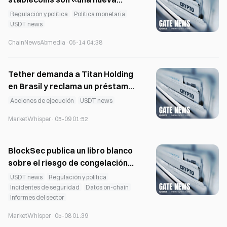
forma de dinero» y no discrimina
Regulación y política
Política monetaria
frente a los depósitos
USDT news
tokenizados
ChainNewsAbmedia
·
05-14 04:38
Tether demanda a Titan Holding
en Brasil y reclama un préstamo
en mora de 300 millones de
Acciones de ejecución
USDT news
dólares
MarketWhisper
·
05-09 01:52
BlockSec publica un libro blanco
sobre el riesgo de congelación
de stablecoins: 30 días de
USDT news
Regulación y política
congelación para más de 960
Incidentes de seguridad
Datos on-chain
Informes del sector
direcciones
MarketWhisper
·
05-08 01:39