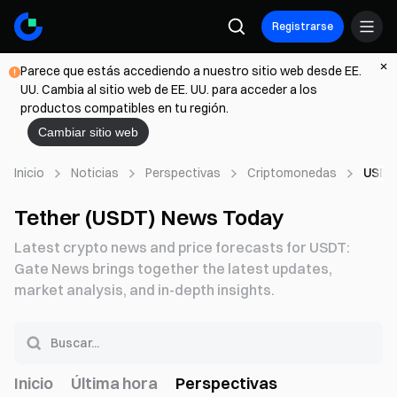
Registrarse
Parece que estás accediendo a nuestro sitio web desde EE.
UU. Cambia al sitio web de EE. UU. para acceder a los
productos compatibles en tu región.
Cambiar sitio web
Inicio
Noticias
Perspectivas
Criptomonedas
USDT
Tether (USDT) News Today
Latest crypto news and price forecasts for USDT:
Gate News brings together the latest updates,
market analysis, and in-depth insights.
Inicio
Última hora
Perspectivas