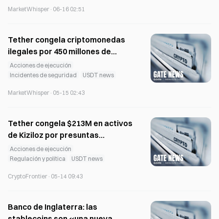
de más del 72% en el volumen de
MarketWhisper
·
06-16 02:51
operaciones en 24 horas
Tether congela criptomonedas
ilegales por 450 millones de
dólares; FATF la califica como un
Acciones de ejecución
recurso valioso para la
Incidentes de seguridad
USDT news
aplicación global de la ley
MarketWhisper
·
05-15 02:43
Tether congela $213M en activos
de Kiziloz por presuntas
acusaciones de impuestos en
Acciones de ejecución
Brasil y venta de tokens
Regulación y política
USDT news
CryptoFrontier
·
05-14 09:43
Banco de Inglaterra: las
stablecoins son «una nueva