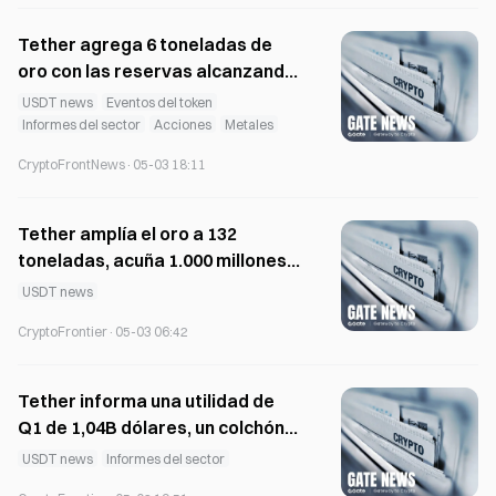
Tether agrega 6 toneladas de
oro con las reservas alcanzando
132 toneladas después de
USDT news
Eventos del token
comprar en el 1T
Informes del sector
Acciones
Metales
CryptoFrontNews
·
05-03 18:11
Tether amplía el oro a 132
toneladas, acuña 1.000 millones
de USDT en Tron
USDT news
CryptoFrontier
·
05-03 06:42
Tether informa una utilidad de
Q1 de 1,04B dólares, un colchón
de reservas de 8,23B dólares
USDT news
Informes del sector