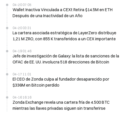
04-20 07:05
Wallet Inactiva Vinculada a CEXt Retira $14.5M en ETH
Después de una Inactividad de un Año
04-20 03:31
La cartera asociada estratégica de LayerZero distribuye
1,21 M ZRO, con 855 K transferidos a un CEX importante
04-19 01:46
Jefe de investigación de Galaxy: la lista de sanciones de la
OFAC de EE. UU. involucra 518 direcciones de Bitcoin
04-17 11:01
El CEO de Zonda culpa al fundador desaparecido por
$336M en Bitcoin perdido
04-16 16:16
Zonda Exchange revela una cartera fría de 4.500 BTC
mientras las llaves privadas siguen sin transferirse