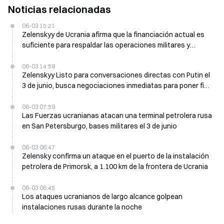
Noticias relacionadas
06-03 15:21
Zelenskyy de Ucrania afirma que la financiación actual es
suficiente para respaldar las operaciones militares y
asigna 45-50 mil millones de dólares al año en armas el 3 de
junio
06-03 14:59
Zelenskyy Listo para conversaciones directas con Putin el
3 de junio, busca negociaciones inmediatas para poner fin
al conflicto entre Ucrania y Rusia
06-03 07:59
Las Fuerzas ucranianas atacan una terminal petrolera rusa
en San Petersburgo, bases militares el 3 de junio
06-03 06:47
Zelensky confirma un ataque en el puerto de la instalación
petrolera de Primorsk, a 1.100 km de la frontera de Ucrania
06-03 06:45
Los ataques ucranianos de largo alcance golpean
instalaciones rusas durante la noche