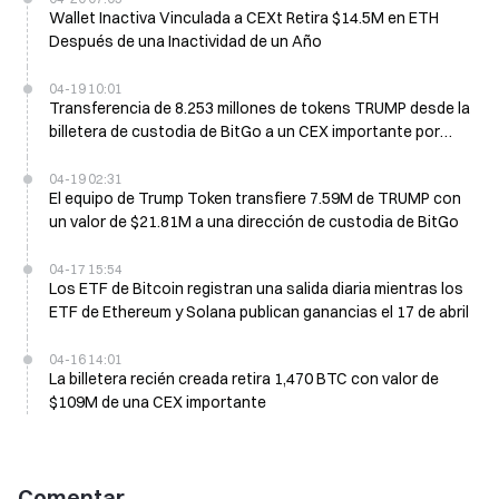
Wallet Inactiva Vinculada a CEXt Retira $14.5M en ETH
Después de una Inactividad de un Año
04-19 10:01
Transferencia de 8.253 millones de tokens TRUMP desde la
billetera de custodia de BitGo a un CEX importante por
valor de $23.44M
04-19 02:31
El equipo de Trump Token transfiere 7.59M de TRUMP con
un valor de $21.81M a una dirección de custodia de BitGo
04-17 15:54
Los ETF de Bitcoin registran una salida diaria mientras los
ETF de Ethereum y Solana publican ganancias el 17 de abril
04-16 14:01
La billetera recién creada retira 1,470 BTC con valor de
$109M de una CEX importante
Comentar