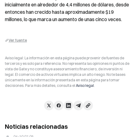
inicialmente en alrededor de 4,4 millones de dólares, desde 
entonces han crecido hasta aproximadamente $19 
millones, lo que marca un aumento de unas cinco veces.
Ver fuente
Aviso legal: La información en esta página puede provenir de fuentes de
terceros y es solo para referencia. No representa las opiniones ni puntos de
vista de Gate y no constituye asesoramiento financiero, de inversión ni
legal. El comercio de activos virtuales implica un alto riesgo. No te bases
únicamente en la información presentada en esta página para tomar
decisiones. Para más detalles, consulta el
Aviso legal
.
Noticias relacionadas
04-20 07:05