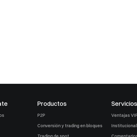
ate
Productos
Servicio
os
P2P
Ventajas VI
Conversión y trading en bloques
Institucional
Trading de spot
Comentarios