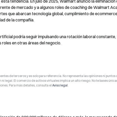
sta tendencia. En julio de 2025, Walmart anunció la eliminación 
gerente de mercado y a algunos roles de coaching de Walmart Ac
rtes que abarcan tecnología global, cumplimiento de ecommerce
dad de la compañía.
tificial podría seguir impulsando una rotación laboral constante, 
roles en otras áreas del negocio.
entes de terceros y es solo para referencia. No representa las opiniones ni puntos 
 ni legal. El comercio de activos virtuales implica un alto riesgo. No te bases úni
ones. Para más detalles, consulta el
Aviso legal
.