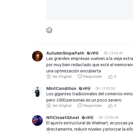
AutumnSlopePath
·
05-13 04:45
Las grandes empresas vuelven a la vieja estr
por muy bien redactado que esté el memoran
una optimización encubierta
Ver Original
Responder
0
MintCondition
·
05-13 03:50
Los gigantes tradicionales del comercio mino
pero 1000 personas es un poco severo.
Ver Original
Responder
0
NftClosetGhost
·
05-13 03:49
El ajuste estructural de Walmart, en pocas pa
directamente, reducir niveles y priorizar la efi