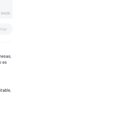
0/400
tar
omesas,
o es
table,