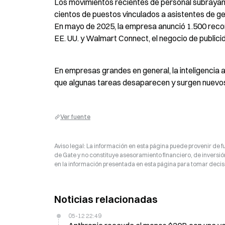
Los movimientos recientes de personal subrayan e
cientos de puestos vinculados a asistentes de 
En mayo de 2025, la empresa anunció 1.500 reco
EE. UU. y Walmart Connect, el negocio de publici
En empresas grandes en general, la inteligencia ar
que algunas tareas desaparecen y surgen nuevos 
Ver fuente
Aviso legal: La información en esta página puede provenir de fu
de Gate y no constituye asesoramiento financiero, de inversión
en la información presentada en esta página para tomar decisi
Noticias relacionadas
05-12 22:49