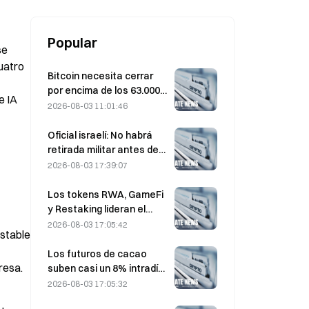
Popular
e 
atro 
Bitcoin necesita cerrar
por encima de los 63.000
 IA 
USD en agosto para
2026-08-03 11:01:46
confirmar el suelo del
mercado bajista, según
Oficial israelí: No habrá
una investigación de 10x.
retirada militar antes de
que Hamás se desarme
2026-08-03 17:39:07
Los tokens RWA, GameFi
y Restaking lideran el
rendimiento del mercado
2026-08-03 17:05:42
stable 
en julio
Los futuros de cacao
resa.
suben casi un 8% intradía
el pasado viernes,
2026-08-03 17:05:32
sorprendiendo a los