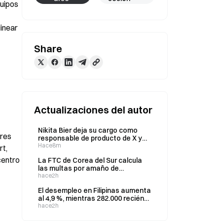
ipos 
inear 
Share
Actualizaciones del autor
Nikita Bier deja su cargo como
res 
responsable de producto de X y
se convierte en asesor
Hace8m
t, 
entro 
La FTC de Corea del Sur calcula
las multas por amaño de
licitaciones de bonos del Tesoro
hace2h
sobre la base de un volumen de
El desempleo en Filipinas aumenta
licitación de 76,2 billones de
al 4,9 %, mientras 282.000 recién
wones
graduados continúan sin trabajo
hace2h