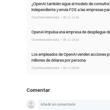
¿OpenAI también sigue el modelo de consultoría
independiente y envía FDE a las empresas para
ChainNewsAbmedia
05-11 14:34
OpenAI impulsa una empresa de despliegue de
ChainNewsAbmedia
05-11 14:24
Los empleados de OpenAI venden acciones por
millones de dólares por persona
ChainNewsAbmedia
05-11 08:56
Comentar