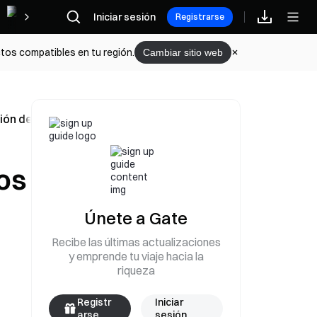
Iniciar sesión
Recompensas
Registrarse
tos compatibles en tu región.
Cambiar sitio web
ión de IA
os
Únete a Gate
Recibe las últimas actualizaciones
y emprende tu viaje hacia la
riqueza
Registr
Iniciar
arse
sesión