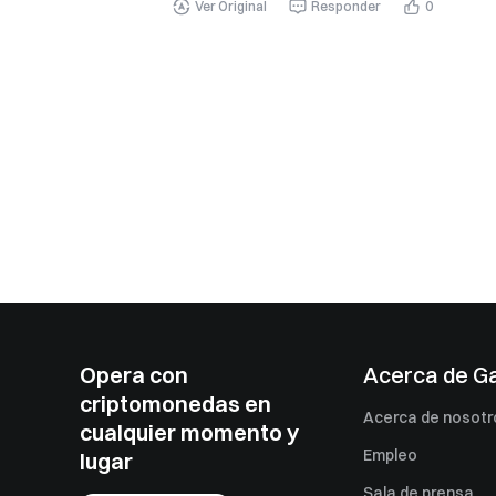
Ver Original
Responder
0
Opera con
Acerca de G
criptomonedas en
Acerca de nosotr
cualquier momento y
Empleo
lugar
Sala de prensa