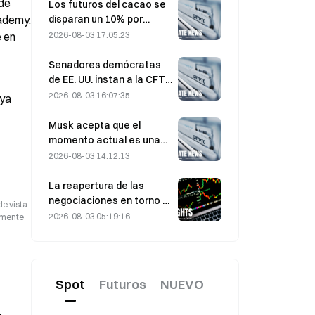
de 
participantes del mercado
Los futuros del cacao se
disparan un 10% por
ademy. 
preocupaciones sobre el
2026-08-03 17:05:23
 en 
suministro y se acercan a
los 6.000 dólares la
Senadores demócratas
tonelada
de EE. UU. instan a la CFTC
a restringir los productos
2026-08-03 16:07:35
ya 
de apuestas sobre
incendios forestales ante
Musk acepta que el
una temporada récord de
momento actual es una
incendios
oportunidad de compra
2026-08-03 14:12:13
para SpaceX el 3 de
agosto.
La reapertura de las
negociaciones en torno a
de vista
Ormuz provoca una caída
2026-08-03 05:19:16
camente
del precio del petróleo de
9%: ¿se disipa la prima por
riesgo geopolítico o el
mercado solo se enfría de
Spot
Futuros
NUEVO
forma temporal?