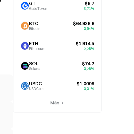
GT
$6,7
GateToken
3,71%
BTC
$64 926,6
Bitcoin
0,94%
ETH
$1 914,5
Ethereum
2,28%
SOL
$74,2
Solana
0,28%
USDC
$1,0009
USDCoin
0,01%
Más