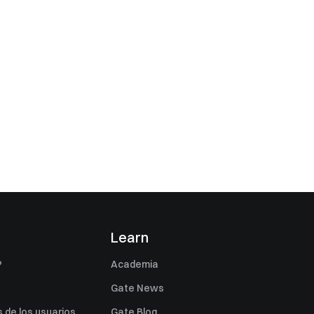
s
Learn
P
Academia
Gate News
 de los usuarios
Gate Blog