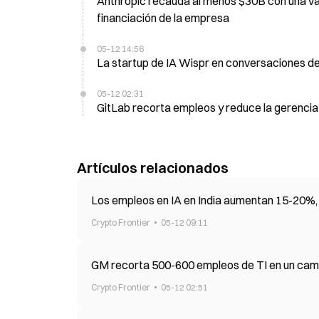
Anthropic recauda al menos $30B con una valoración de 900.000 millones de dólares o más, la mayor ronda de
financiación de la empresa
05-12 14:56
05-12 02:31
GitLab recorta empleos y reduce la gerencia 
Artículos relacionados
Los empleos en IA en India aumentan 15-20%, a
Crypto Frontier
05-12 09:11
GM recorta 500-600 empleos de TI en un cambi
Crypto Frontier
05-12 02:51