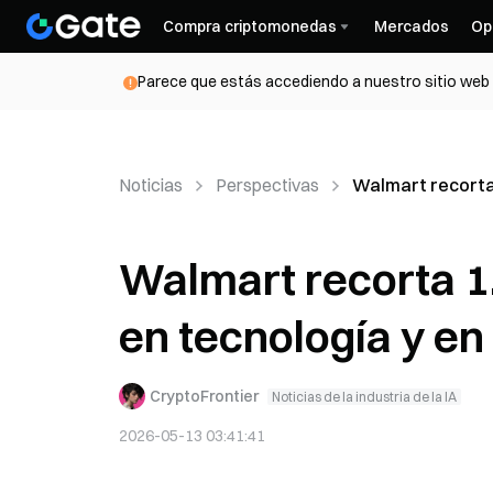
Compra criptomonedas
Mercados
Op
Parece que estás accediendo a nuestro sitio web d
Noticias
Perspectivas
Walmart recorta 
Walmart recorta 1
en tecnología y en
CryptoFrontier
Noticias de la industria de la IA
2026-05-13 03:41:41